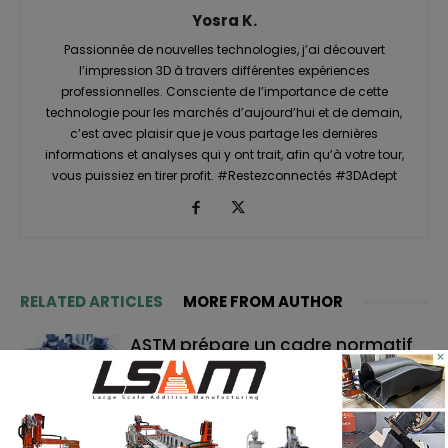
Yosra K.
Passionnée de nouvelles technologies, j’ai découvert
l’impression 3D à travers différentes expériences
professionnelles. Consciente de l’importance de cette
technologie pour les marchés d’aujourd’hui et de demain,
c’est avec plaisir que je vous partage les dernières
informations et analyses qui y ont trait, afin qu’à votre tour,
vous puissiez en tirer profit. #Restezconnectés #3DAdept
RELATED ARTICLES
MORE FROM AUTHOR
ASTM prépare un cadre normatif
×
pour les pièces céramiques
imprimées en 3D
TE Connectivity mise sur