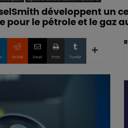
elSmith développent un ce
e pour le pétrole et le gaz a
R
in
ReddIt
Email
Print
Tumblr