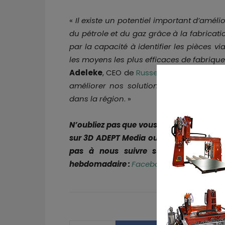
«
Il existe un potentiel important d’amélio
du pétrole et du gaz grâce à la fabricat
par la capacité à identifier les pièces v
les moyens les plus efficaces de fabriqu
Adeleke
, CEO de
RusselSmith
. «
Nous so
améliorer nos solutions, et nous somm
dans la région
. »
N’oubliez pas que vous pouvez
poster gr
sur 3D ADEPT Media ou
rechercher un e
pas à nous suivre sur nos réseaux s
hebdomadaire :
Facebook
,
Twitter
,
Linked