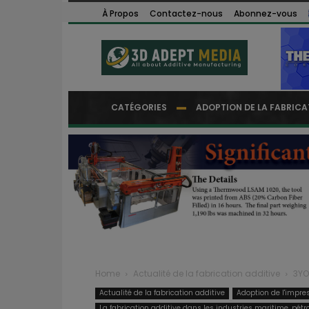
À Propos
Contactez-nous
Abonnez-vous
CATÉGORIES
ADOPTION DE LA FABRICA
Home
Actualité de la fabrication additive
3YO
Actualité de la fabrication additive
Adoption de l'impre
La fabrication additive dans les industries maritime, pétro