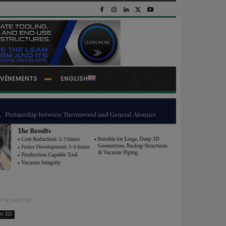
EVÉNEMENTS
ENGLISH
e pétrole...
on 3D