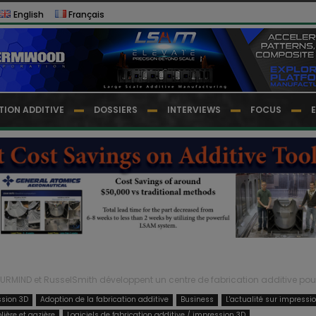
English
Français
TION ADDITIVE
DOSSIERS
INTERVIEWS
FOCUS
URMIND et RusselSmith développent un centre de fabrication additive pour l
ssion 3D
Adoption de la fabrication additive
Business
L'actualité sur impressi
lière et gazière
Logiciels de fabrication additive / impression 3D