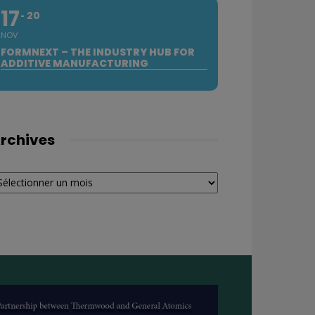
17
20
NOV
FORMNEXT – THE INDUSTRY HUB FOR
ADDITIVE MANUFACTURING
rchives
chives