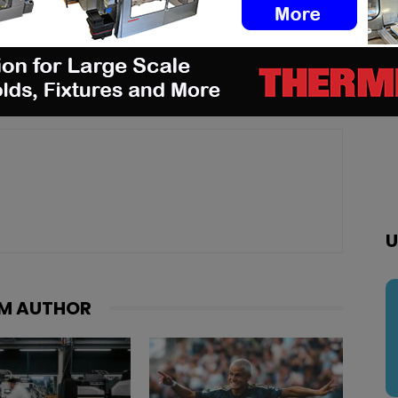
pp
Linkedin
ReddIt
Email
Print
U
M AUTHOR