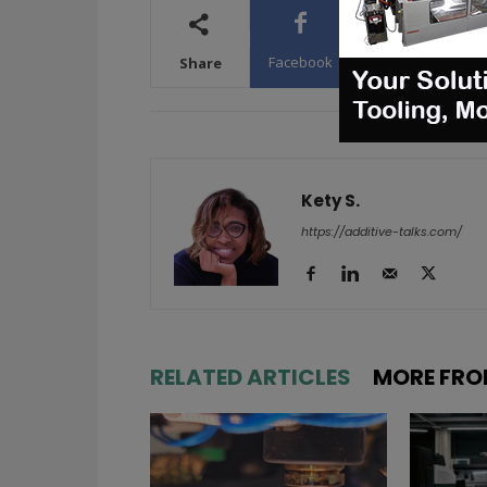
Facebook
X
WhatsA
Share
Kety S.
https://additive-talks.com/
RELATED ARTICLES
MORE FRO