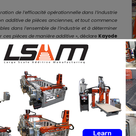
ration de l’efficacité opérationnelle dans l’industrie
ion additive de pièces anciennes, et tout commence
iables dans l’ensemble de l’industrie et à déterminer
er ces pièces de manière additive
», déclare
Kayode
mmes heureux de nous associer à
3YOURMIND
pour
es impatients d’avoir ensemble un impact positif
atuitement
les offres d’emploi de l’industrie de la FA
mploi
via notre tableau d’offres d’emploi. N’hésitez
ociaux et à vous inscrire à notre newsletter
In
&
Instagram
!