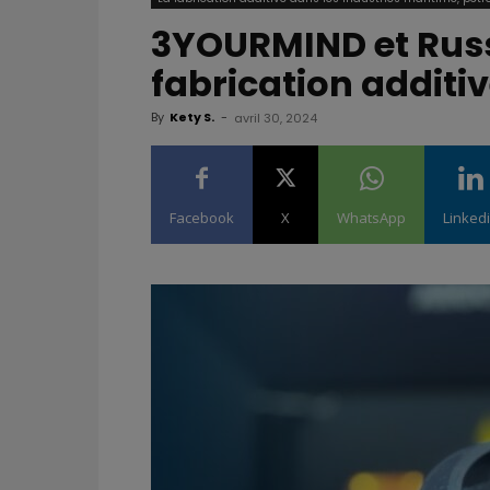
3YOURMIND et Russ
fabrication additiv
By
Kety S.
-
avril 30, 2024
Facebook
X
WhatsApp
Linked