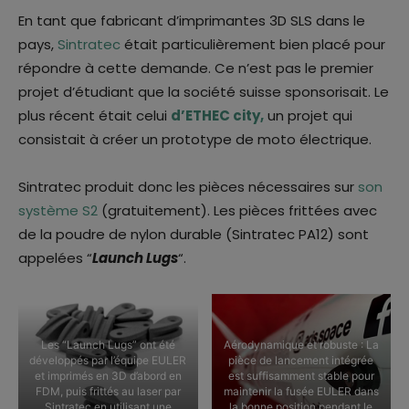
En tant que fabricant d’imprimantes 3D SLS dans le
pays,
Sintratec
était particulièrement bien placé pour
répondre à cette demande. Ce n’est pas le premier
projet d’étudiant que la société suisse sponsorisait. Le
plus récent était celui
d’ETHEC city,
un projet qui
consistait à créer un prototype de moto électrique.
Sintratec produit donc les pièces nécessaires sur
son
système S2
(gratuitement). Les pièces frittées avec
de la poudre de nylon durable (Sintratec PA12) sont
appelées “
Launch Lugs
“.
Les “Launch Lugs” ont été
Aérodynamique et robuste : La
développés par l’équipe EULER
pièce de lancement intégrée
et imprimés en 3D d’abord en
est suffisamment stable pour
FDM, puis frittés au laser par
maintenir la fusée EULER dans
Sintratec en utilisant une
la bonne position pendant le