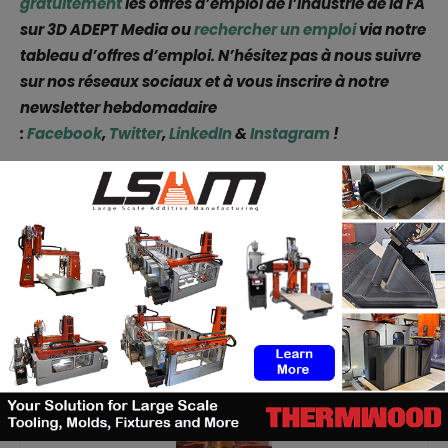
gratuitement
les offres d’emploi de l’industrie de la FA
sur 3D ADEPT Media ou
rechercher un emploi
via notre
tableau d’offres d’emploi. N’hésitez pas à nous suivre
sur nos réseaux sociaux et à vous inscrire à notre
newsletter hebdomadaire
:
Facebook
,
Twitter
,
LinkedIn
&
Instagram
!
×
Facebook
X
WhatsApp
Linkedin