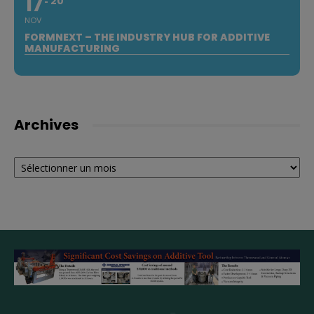
17
20
NOV
FORMNEXT – THE INDUSTRY HUB FOR ADDITIVE
MANUFACTURING
Archives
Archives