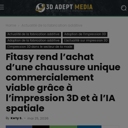
Home
Actualité de la fabrication additive
Actualité de la fabrication additive
Adoption de l'impression 3D
Adoption de la fabrication additive
L'actualité sur impression 3D
L'impression 3D dans le secteur de la mode
Fitasy rend l’achat
d’une chaussure unique
commercialement
viable grâce à
l’impression 3D et à l’IA
spatiale
By
Kety S.
-
mai 25, 2026