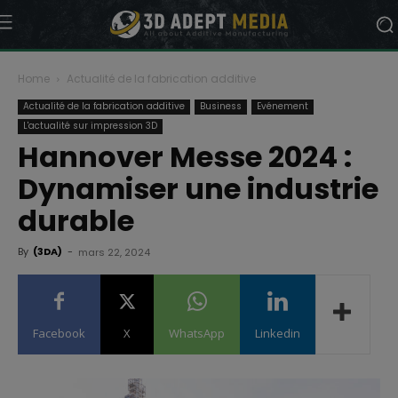
Home
Actualité de la fabrication additive
Actualité de la fabrication additive
Business
Evénement
L'actualité sur impression 3D
Hannover Messe 2024 :
Dynamiser une industrie
durable
By
(3DA)
-
mars 22, 2024
Facebook
X
WhatsApp
Linkedin