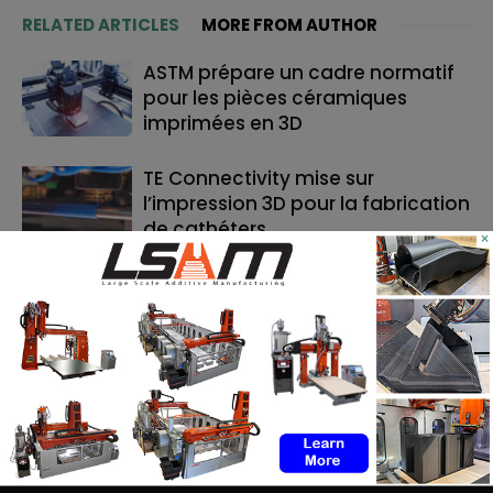
RELATED ARTICLES
MORE FROM AUTHOR
ASTM prépare un cadre normatif
pour les pièces céramiques
imprimées en 3D
TE Connectivity mise sur
l’impression 3D pour la fabrication
de cathéters
×
Le bon moment en FA : quand les
fabricants de machines doivent
lancer, et quand les utilisateurs
doivent investir
RECHERCHE