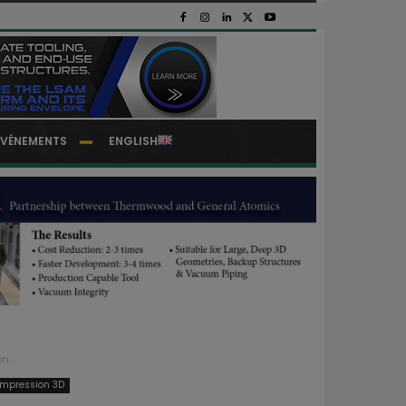
EVÉNEMENTS
ENGLISH
n...
 impression 3D