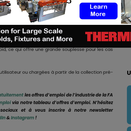
ar un
contrôleur suspendu VRC
, permettant aux
ulvérisation à froid en quelques clics de boutons.
ponible via les options de transfert USB et non USB,
rs processus de pulvérisation à froid n’importe où et
ne analyse ultérieure. Le pendentif peut stocker
roid, ce qui offre une grande souplesse pour les cas
U
tilisateur ou chargées à partir de la collection pré-
atuitement
les offres d’emploi de l’industrie de la FA
mploi
via notre tableau d’offres d’emploi. N’hésitez
ociaux et à vous inscrire à notre newsletter
dIn
&
Instagram
!