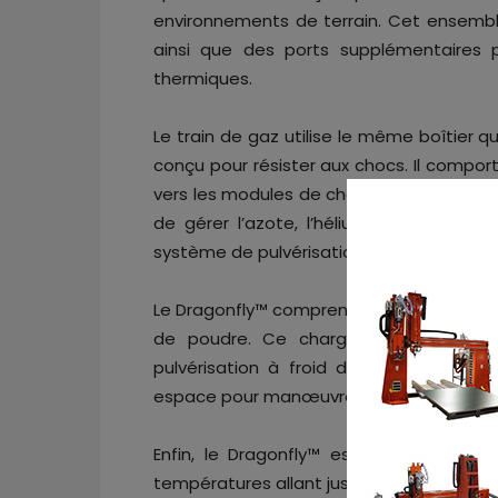
environnements de terrain. Cet ensem
ainsi que des ports supplémentaires 
thermiques.
Le train de gaz utilise le même boîtier 
conçu pour résister aux chocs. Il compor
vers les modules de chauffage et de po
de gérer l’azote, l’hélium ou l’air com
système de pulvérisation à froid.
Le Dragonfly™ comprend le
chargeur de
de poudre. Ce chargeur est un él
pulvérisation à froid de VRC et offre u
espace pour manœuvrer la buse de pulvér
Enfin, le Dragonfly™ est équipé du
cha
températures allant jusqu’à 800 °C.