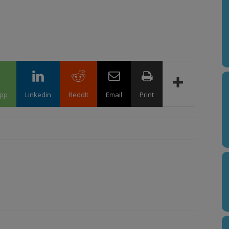
pp
Linkedin
ReddIt
Email
Print