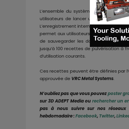
L’ensemble du système est contrôlé p
utilisateurs de lancer un processus de p
L’enregistrement interne des données, dis
permet aux utilisateurs d’enregistrer leu
de sauvegarder les données en vue d’u
jusqu’à 100 recettes de pulvérisation à f
d’utilisation courants.
Ces recettes peuvent être définies par l’u
approuvée de
VRC Metal Systems
.
N’oubliez pas que vous pouvez
poster gr
sur 3D ADEPT Media ou
rechercher un e
pas à nous suivre sur nos réseaux s
hebdomadaire :
Facebook
,
Twitter
,
Linke