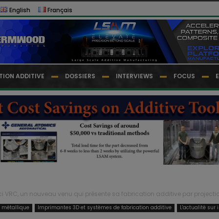
English
Français
TION ADDITIVE
DOSSIERS
INTERVIEWS
FOCUS
ci VRC, un nouveau venu qui présente sa fabrication additive par projectio
e métallique
Imprimantes 3D et systèmes de fabrication additive
L'actualité sur