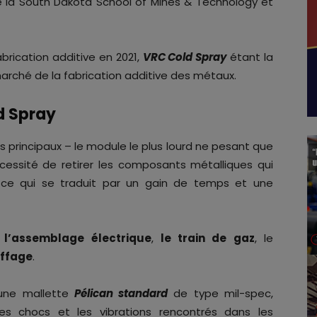
e la South Dakota School of Mines & Technology et
brication additive en 2021,
VRC Cold Spray
étant la
 marché de la fabrication additive des métaux.
d Spray
rincipaux – le module le plus lourd ne pesant que
cessité de retirer les composants métalliques qui
, ce qui se traduit par un gain de temps et une
t
l’assemblage électrique
,
le train de gaz
, le
uffage
.
 une mallette
Pélican standard
de type mil-spec,
s chocs et les vibrations rencontrés dans les