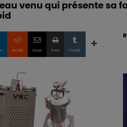
eau venu qui présente sa fa
oid
R
in
ReddIt
Email
Print
Tumblr