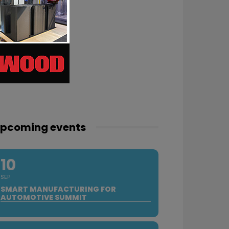
pcoming events
10
SEP
SMART MANUFACTURING FOR
AUTOMOTIVE SUMMIT