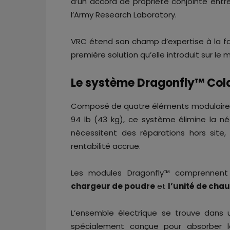
d’un accord de propriété conjointe entr
l’Army Research Laboratory.
VRC étend son champ d’expertise à la fa
première solution qu’elle introduit sur le
Le système Dragonfly™ Col
Composé de quatre éléments modulaires p
94 lb (43 kg), ce système élimine la né
nécessitent des réparations hors site
rentabilité accrue.
Les modules Dragonfly™ comprennen
chargeur de poudre
et
l’unité de cha
L’ensemble électrique se trouve dans
spécialement conçue pour absorber le