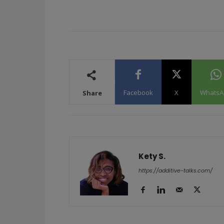
Facebook
X
WhatsA
Share
Kety S.
https://additive-talks.com/