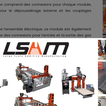
ble comprend des connexions pour chaque module,
pour le dépoussiérage externe et les couplages
que l’ensemble électrique, ce module est également
te des connexions pour l’entrée et la sortie des gaz
udre. Ce système à gaz unique du VRC est capable
primé, ce qui renforce sa polyvalence en tant que
 poudre PF2 de VRC
, qui peut contenir jusqu’à 1 litre
ément de base dans de nombreux systèmes de
ne flexibilité exceptionnelle, permettant un large
isation.
uffage VRC de 21 kW
, capable d’atteindre des