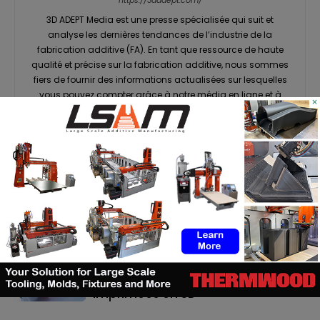
3D ADEPT Media est une presse spécialisée qui suit et
analyse les dernières tendances de l’industrie de la
fabrication additive (FA). En tant que ressource de haute
qualité et précise sur la fabrication additive, nous sommes
fiers de fournir des informations actualisées sur lesquelles
vous pouvez compter grâce à notre média en ligne et à
×
notre magazine imprimé et numérique interactif 3D ADEPT
Mag. Les contenus de 3D ADEPT sont disponibles en anglais
et en français.
RELATED ARTICLES
MORE FROM AUTHOR
ASTM prépare un cadre normatif
pour les pièces céramiques
imprimées en 3D