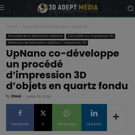
Home
Actualité de la fabrication additive
Actualité de la fabrication additive
L'actualité sur impression 3D
Matériaux de fabrication additive / impression 3D
UpNano co-développe
un procédé
d’impression 3D
d’objets en quartz fondu
By
(3DA)
-
juillet 26, 2024
Facebook
X
WhatsApp
Linkedin