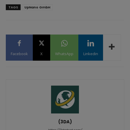
TAGS
UpNano GmbH
Facebook
X
WhatsApp
Linkedin
(3DA)
https://3dadept.com/