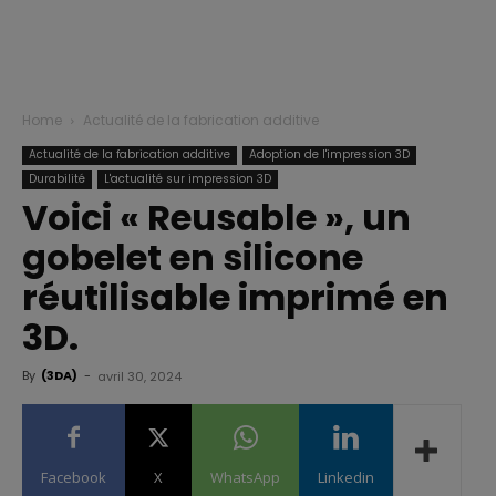
Home
Actualité de la fabrication additive
Actualité de la fabrication additive
Adoption de l'impression 3D
Durabilité
L'actualité sur impression 3D
Voici « Reusable », un
gobelet en silicone
réutilisable imprimé en
3D.
By
(3DA)
-
avril 30, 2024
Facebook
X
WhatsApp
Linkedin