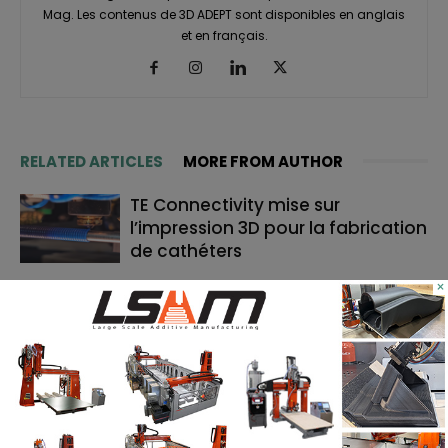
Mag. Les contenus de 3D ADEPT sont disponibles en anglais
et en français.
RELATED ARTICLES
MORE FROM AUTHOR
TE Connectivity mise sur
l’impression 3D pour la fabrication
de cathéters
×
Le bon moment en FA : quand les
fabricants de machines doivent
lancer, et quand les utilisateurs
doivent investir
Cavan Sullivan inaugure les
toutes premières chaussures de