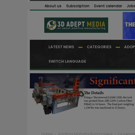
About us
Subscription
Event calendar
Job
LATEST NEWS
CATEGORIES
ADOP
SWITCH LANGUAGE
Home
Additive Manufacturing news
La versio