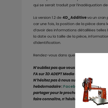
qui se serait traduit par l’inadéquation 
La version 1.2 de
4D_Additive
va un cran 
car une fois, la position de la pièce dans l
d’avoir des informations détaillées telles
la date ou la taille de la pièce, informa
d’identification.
Rendez-vous dans quelques semaines pour v
N’oubliez pas que vous pouvez
poster g
FA sur 3D ADEPT Media ou
rechercher un
N’hésitez pas à nous suivre sur nos résea
hebdomadaire :
Facebook
,
Twitter
,
Link
partager pour le prochain numéro de not
faire connaître, n’hésitez pas à nous env