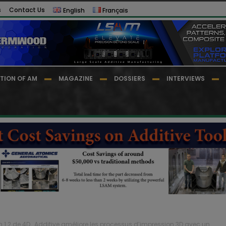
s
Contact Us
English
Français
TION OF AM
MAGAZINE
DOSSIERS
INTERVIEWS
n 1.2 de 4D_Additive améliore les processus d’impression 3D avec un...