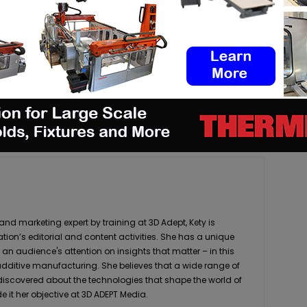
pp
Linkedin
ReddIt
Email
Print
 marketing expert by training at 3D Adept, Kety is
ation’s editorial and content activities. She has a unique
 an audience's attention on insights that matter – in this
 additive manufacturing. She believes that a wide range of
 discovered about the technologies that shape the world of
it her objective at 3D ADEPT Media.