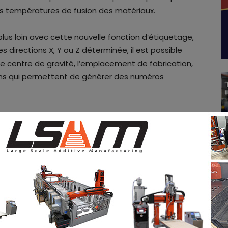
des températures de fusion des matériaux.
plus loin avec cette nouvelle fonction d’étiquetage,
es directions X, Y ou Z déterminée, il est possible
 le centre de gravité, l’emplacement de fabrication,
tions qui permettent de générer des numéros
érifier l’efficacité de cette nouvelle fonction.
ratuitement
les offres d’emploi de l’industrie de la
 emploi
via notre tableau d’offres d’emploi.
ux sociaux et à vous inscrire à notre newsletter
edIn
&
Instagram
! Si vous avez une innovation à
re magazine numérique ou si vous avez un article à
oyer un email à
contact@3dadept.com