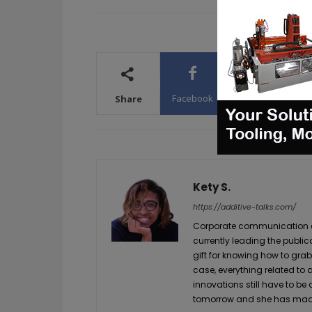
Facebook
X
WhatsA
Share
Kety S.
https://additive-talks.com/
Corporate communication and
currently leading the public
gift for knowing how to grab
case, everything related to
innovations still have to be
tomorrow and she has made 