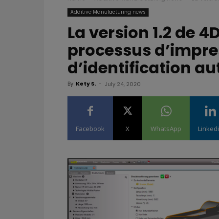
Additive Manufacturing news
La version 1.2 de 
processus d’impres
d’identification a
By
Kety S.
-
July 24, 2020
Facebook
X
WhatsApp
Linked