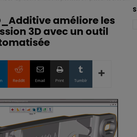
S
4D_Additive améliore les
sion 3D avec un outil
utomatisée
in
ReddIt
Email
Print
Tumblr