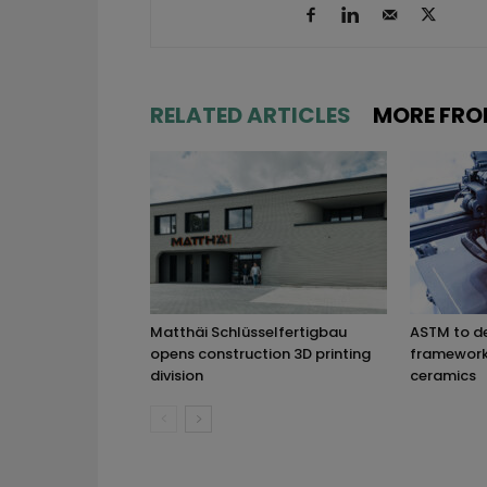
RELATED ARTICLES
MORE FRO
Matthäi Schlüsselfertigbau
ASTM to d
opens construction 3D printing
framework 
division
ceramics