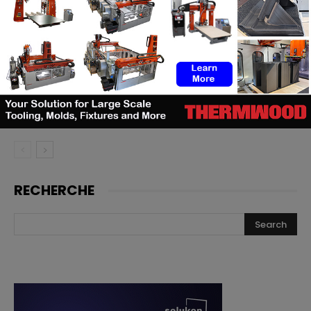
TE Connectivity mise sur
l’impression 3D pour la fabrication
de cathéters
Le bon moment en FA : quand les
fabricants de machines doivent
lancer, et quand les utilisateurs
doivent investir
RECHERCHE