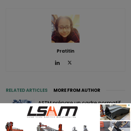
Pratitin
RELATED ARTICLES
MORE FROM AUTHOR
ASTM prépare un cadre normatif
×
pour les pièces céramiques
imprimées en 3D