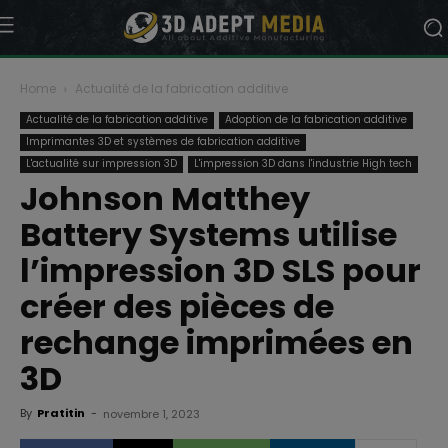
Home
Actualité de la fabrication additive
Actualité de la fabrication additive
Adoption de la fabrication additive
Imprimantes 3D et systèmes de fabrication additive
L'actualité sur impression 3D
L'impression 3D dans l'industrie High tech
Johnson Matthey
Battery Systems utilise
l’impression 3D SLS pour
créer des pièces de
rechange imprimées en
3D
By
Pratitin
-
novembre 1, 2023