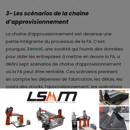
3- Les scénarios de la chaîne
d’approvisionnement
La chaîne d’approvisionnement est devenue une
partie intégrante du processus de la FA. C’est
pourquoi,
Senvol
, une société qui fournit des données
pour aider les entreprises à mettre en œuvre la FA, a
défini sept scénarios de chaîne d’approvisionnement
où la FA peut être rentable. Ces scénarios prennent
en compte les dépenses de fabrication, les délais, les
coûts des stocks, l’approvisionnement, les opérations
×
à distance, les coûts d’importation/exportation et les
fonctionnalités.