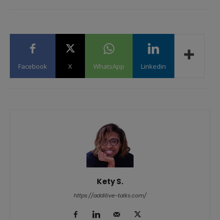
Facebook
X
WhatsApp
Linkedin
Kety S.
https://additive-talks.com/