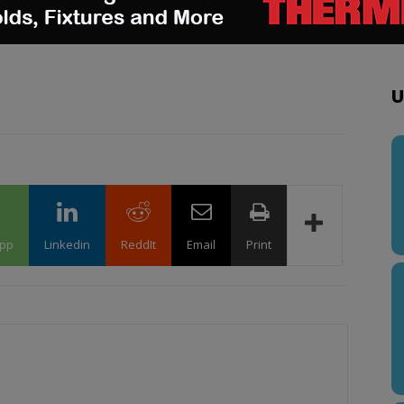
echercher un emploi
via notre tableau d’offres
e sur nos réseaux sociaux et à vous inscrire à
ebook
,
Twitter
,
LinkedIn
&
Instagram
!
U
pp
Linkedin
ReddIt
Email
Print