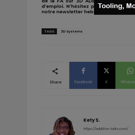
de la FA sur 3D ADEPT Media ou
r
d’emploi. N’hésitez pas à nous suivr
notre newsletter hebdomadaire :
Fac
TAGS
3D Systems
Facebook
X
WhatsA
Share
Kety S.
https://additive-talks.com/