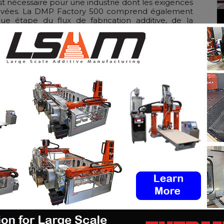
est nécessaire pour une industrie dont les exigences
 élevées. La DMP Factory 500 comprend également
 étape du flux de fabrication additive, de la
e passer rapidement et efficacement d'un modèle
 peut-on lire dans un communiqué de presse.
ière de conception et de production, l'Application
également en tant que gestionnaire de projet.
s qui effectuent le post-traitement et l'inspection de
complète de bout en bout conçue pour aider Airbus
 et à réduire les délais de commercialisation. L'AIG
nsfert de technologie, qui permettra à un autre
roduction de ces composants entièrement qualifiés.
utre DMP Factory 500 pour compléter sa flotte
ux niveaux de qualité exigés par Airbus.
rturbateur, et nous voulions que notre processus de
e même niveau d'innovation »
, a déclaré
Stephen
ntenne OneSat chez Airbus Defence and Space. «
at solide avec 3D Systems et s'est appuyée sur son
nous aider à donner vie à nos conceptions les plus
ces produites à l'aide de leurs imprimantes à la
 la gestion de la qualité et la gestion globale du
 maintenir sa position de leader de l'industrie
. »
r gratuitement
les offres d’emploi de l’industrie