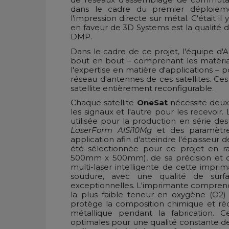
dans le cadre du premier déploieme
l'impression directe sur métal. C'était i
en faveur de 3D Systems est la qualité 
DMP.
Dans le cadre de ce projet, l'équipe d'A
bout en bout – comprenant les matériaux
l'expertise en matière d'applications –
réseau d'antennes de ces satellites. Ce
satellite entièrement reconfigurable.
Chaque satellite
OneSat
nécessite deux
les signaux et l'autre pour les recevoir.
utilisée pour la production en série de
LaserForm AlSi10Mg
et des paramètres
application afin d'atteindre l'épaisseu
été sélectionnée pour ce projet en 
500mm x 500mm), de sa précision et de 
multi-laser intelligente de cette impr
soudure, avec une qualité de surf
exceptionnelles. L'imprimante compren
la plus faible teneur en oxygène (O2)
protège la composition chimique et réd
métallique pendant la fabrication. C
optimales pour une qualité constante d