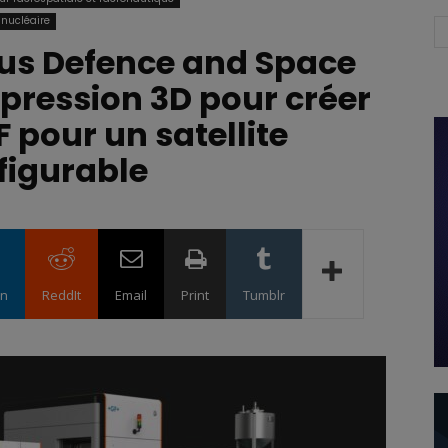
 nucléaire
bus Defence and Space
mpression 3D pour créer
pour un satellite
figurable
in
ReddIt
Email
Print
Tumblr