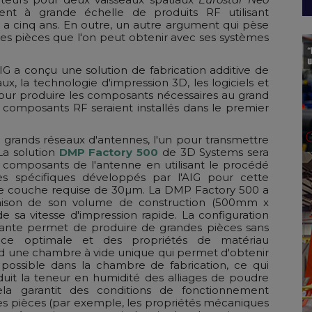
nt à grande échelle de produits RF utilisant
l y a cinq ans. En outre, un autre argument qui pèse
des pièces que l'on peut obtenir avec ses systèmes
IG a conçu une solution de fabrication additive de
, la technologie d'impression 3D, les logiciels et
 pour produire les composants nécessaires au grand
s composants RF seraient installés dans le premier
 grands réseaux d'antennes, l'un pour transmettre
 La solution
DMP Factory 500
de 3D Systems sera
s composants de l'antenne en utilisant le procédé
 spécifiques développés par l'AIG pour cette
r de couche requise de 30µm. La DMP Factory 500 a
raison de son volume de construction (500mm x
sa vitesse d'impression rapide. La configuration
imante permet de produire de grandes pièces sans
ace optimale et des propriétés de matériau
d une chambre à vide unique qui permet d'obtenir
 possible dans la chambre de fabrication, ce qui
uit la teneur en humidité des alliages de poudre
ela garantit des conditions de fonctionnement
es pièces (par exemple, les propriétés mécaniques