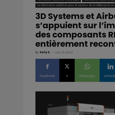
La fabrication additive pour le secteur de la défense et du
3D Systems et Air
s’appuient sur l’i
des composants RF 
entièrement recon
By
Kety S.
-
mai 31, 2022
Facebook
X
WhatsApp
Linked