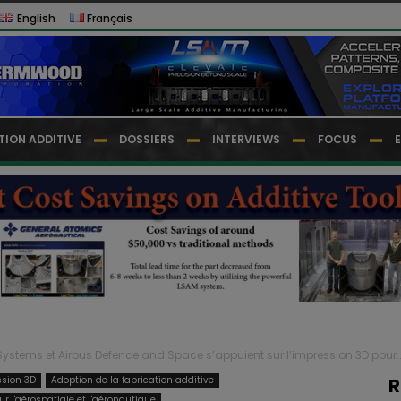
English
Français
TION ADDITIVE
DOSSIERS
INTERVIEWS
FOCUS
Systems et Airbus Defence and Space s’appuient sur l’impression 3D pour..
ssion 3D
Adoption de la fabrication additive
R
ur l'aérospatiale et l'aéronautique