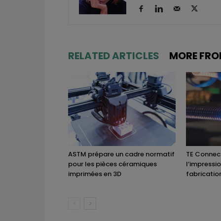
RELATED ARTICLES
MORE FRO
ASTM prépare un cadre normatif
TE Connect
pour les pièces céramiques
l’impressi
imprimées en 3D
fabricatio