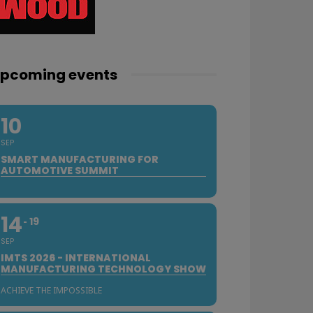
pcoming events
10
SEP
SMART MANUFACTURING FOR
AUTOMOTIVE SUMMIT
14
19
SEP
IMTS 2026 - INTERNATIONAL
MANUFACTURING TECHNOLOGY SHOW
ACHIEVE THE IMPOSSIBLE