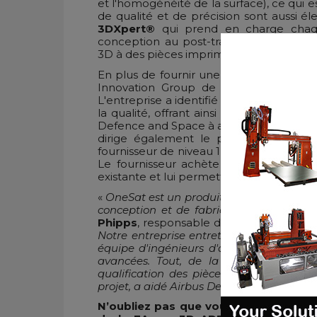
et l'homogénéité de la surface), ce qui 
de qualité et de précision sont aussi
3DXpert®
qui prend en charge chaque
conception au post-traitement, afin d
3D à des pièces imprimées avec succès,
En plus de fournir une expertise en mat
Innovation Group de 3D Systems agit 
L'entreprise a identifié les sous-traitant
la qualité, offrant ainsi une solution 
Defence and Space à atténuer les risques
dirige également le processus de tra
fournisseur de niveau 1 d'accélérer la p
Le fournisseur achète également un a
existante et lui permettre de répondre a
«
OneSat est un produit véritablement pe
conception et de fabrication possède c
Phipps
, responsable du programme d'a
Notre entreprise entretient un partenari
équipe d'ingénieurs d'application pour 
avancées. Tout, de la qualité des piè
qualification des pièces, en passant par
projet, a aidé Airbus Defence and Space à
N’oubliez pas que vous pouvez
poste