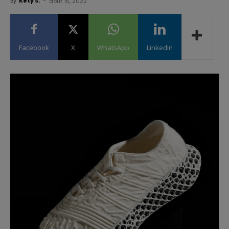
By
Kety S.
-
août 15, 2022
Facebook
X
WhatsApp
Linkedin