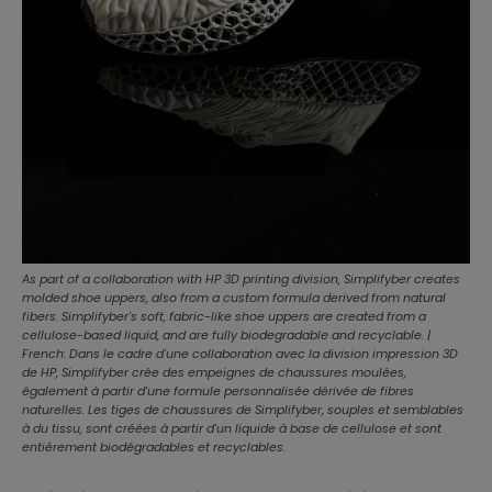
As part of a collaboration with HP 3D printing division, Simplifyber creates
molded shoe uppers, also from a custom formula derived from natural
fibers. Simplifyber's soft, fabric-like shoe uppers are created from a
cellulose-based liquid, and are fully biodegradable and recyclable. |
French: Dans le cadre d'une collaboration avec la division impression 3D
de HP, Simplifyber crée des empeignes de chaussures moulées,
également à partir d'une formule personnalisée dérivée de fibres
naturelles. Les tiges de chaussures de Simplifyber, souples et semblables
à du tissu, sont créées à partir d'un liquide à base de cellulose et sont
entièrement biodégradables et recyclables.