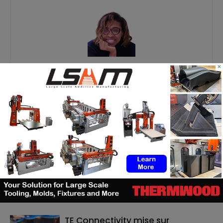
×
Kety S.
https://additive-talks.com/
RELATED ARTICLES
MORE FROM AUTHOR
ASTM prépare un cadre normatif
pour les pièces céramiques
imprimées en 3D
TE Connectivity mise sur