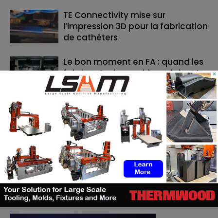
TE Connectivity mise sur
l’impression 3D pour la fabrication
de cathéters
Le bon moment en FA : quand les
fabricants de machines doivent
×
lancer, et quand les utilisateurs
doivent investir
RECHERCHE