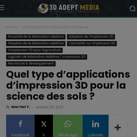
Home
Actualité de la fabrication additive
Actualité de la fabrication additive
Adoption de l'impression 3D
Adoption de la fabrication additive
L'actualité sur impression 3D
L'impression 3D pour l'agriculture
Logiciels de fabrication additive / impression 3D
Recherche & Developpement
Quel type d’applications
d’impression 3D pour la
science des sols ?
By
Martial Y.
-
octobre 25, 2021
Facebook
X
WhatsApp
Linkedin