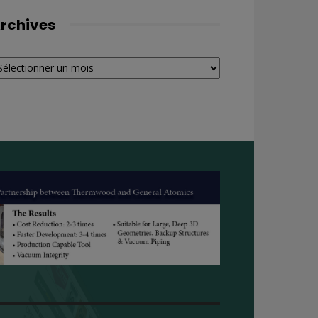
rchives
chives