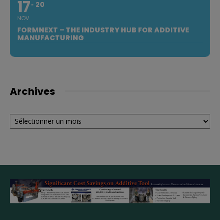
17
20
NOV
FORMNEXT – THE INDUSTRY HUB FOR ADDITIVE
MANUFACTURING
Archives
Archives