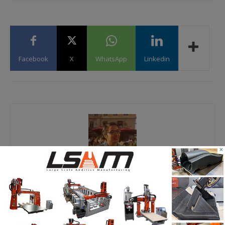
Facebook
X
WhatsApp
Linkedin
×
Yosra K.
Passionnée de nouvelles technologies, j’ai découvert
l’impression 3D à travers différentes expériences
professionnelles. Consciente de l’importance de cette
technologie pour les marchés d’aujourd’hui et de demain,