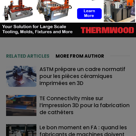
c’est avec plaisir que je vous partage les dernières
informations et analyses qui y ont trait, afin qu’à votre tour,
vous puissiez en tirer profit. #Restezconnectés #3DAdept
RELATED ARTICLES
MORE FROM AUTHOR
ASTM prépare un cadre normatif
pour les pièces céramiques
imprimées en 3D
TE Connectivity mise sur
l’impression 3D pour la fabrication
de cathéters
Le bon moment en FA : quand les
fabricants de machines doivent