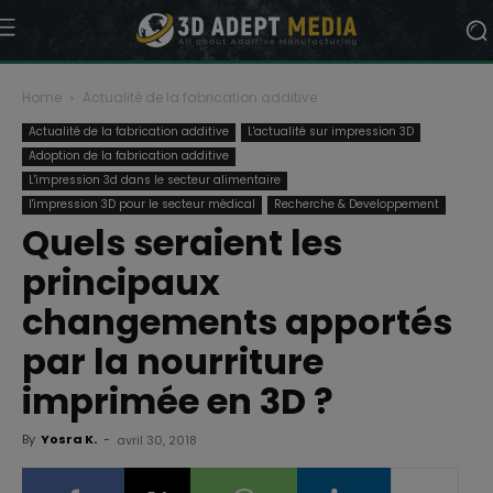
Home
Actualité de la fabrication additive
Actualité de la fabrication additive
L'actualité sur impression 3D
Adoption de la fabrication additive
L'impression 3d dans le secteur alimentaire
l'impression 3D pour le secteur médical
Recherche & Developpement
Quels seraient les
principaux
changements apportés
par la nourriture
imprimée en 3D ?
By
Yosra K.
-
avril 30, 2018