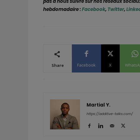
pas à nous suivre sur nos réseaux sociaux
hebdomadaire :
Facebook
,
Twitter
,
Linke
Facebook
X
WhatsA
Share
Martial Y.
https://additive-talks.com/