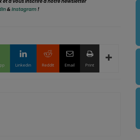
 et à vous inscrire à notre newsletter
dIn
&
Instagram
!
pp
Linkedin
ReddIt
Email
Print