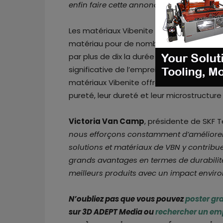
enfin faire cette annonce après plusieur
Les matériaux Vibenite ont également le
matériau pour de nombreuses autres appli
par plus de dix la durée de vie des compo
significative de l’empreinte CO2. En colla
matériaux Vibenite offrent une très bonn
pureté, leur dureté et leur microstructure 
Victoria Van Camp
, présidente de SKF 
nous efforçons constamment d’améliorer
solutions et matériaux de VBN y contrib
grands avantages en termes de durabilité
meilleurs produits avec un impact envi
N’oubliez pas que vous pouvez
poster gr
sur 3D ADEPT Media ou
rechercher un em