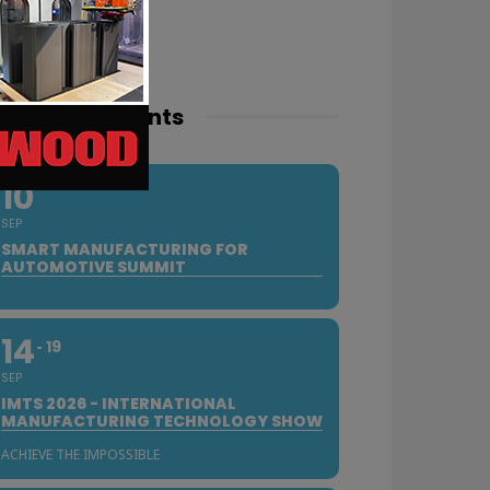
pcoming events
10
SEP
SMART MANUFACTURING FOR
AUTOMOTIVE SUMMIT
14
19
SEP
IMTS 2026 - INTERNATIONAL
MANUFACTURING TECHNOLOGY SHOW
ACHIEVE THE IMPOSSIBLE