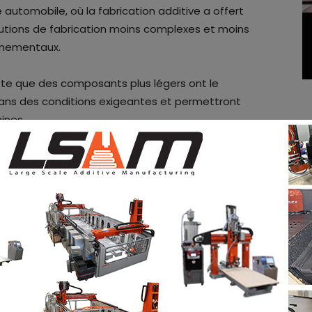
 automobile, où la fabrication additive a offert
utions de fabrication moins complexes et moins
nnementaux.
note que des composants plus légers ont le
dans des conditions exigeantes et permettront
ines.
s les composants développés par VBN et SKF devrait
 apporter des avantages environnementaux
ermettant de produire facilement des composants à
mation de matériaux peut, dans certaines
80 à 90 %.
ts, déclare : «
L’accent mis par SKF sur
nous a donné l’occasion de tester nos matériaux
geantes. Nous sommes vraiment heureux de pouvoir