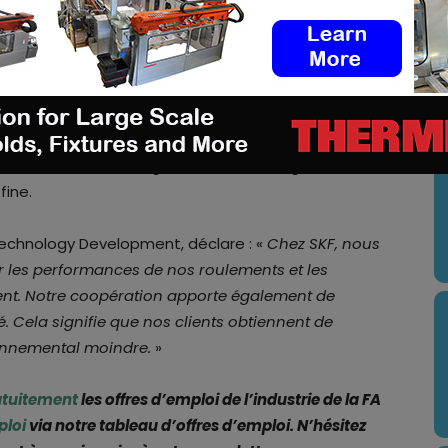
s années de coopération fructueuse.
»
 potentiel de permettre des améliorations du
cations. VBN compte des clients qui ont multiplié
U
sants, ce qui se traduit par une réduction
boration avec SKF, il a été démontré que les
e résistance à la fatigue de roulement grâce à leur
fine.
Technology Development, déclare : «
Chez SKF, nous
 les performances de nos roulements et les
uent. Notre coopération apporte également de
. Cela signifie que nos clients obtiennent de
ronnemental moindre.
»
atuitement
les offres d’emploi de l’industrie de la FA
ploi
via notre tableau d’offres d’emploi. N’hésitez