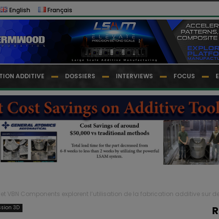
English
Français
TION ADDITIVE
DOSSIERS
INTERVIEWS
FOCUS
 et VBN Components explorent l’utilisation de la fabrication additive sur de
ssion 3D
R