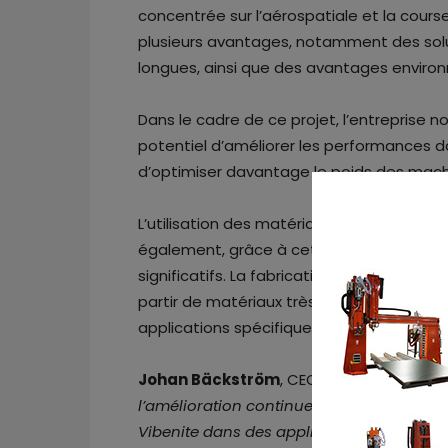
concentrée sur l’aérospatiale et la course
plusieurs avantages, notamment des sol
longues, ainsi que des avantages enviro
Dans le cadre de ce projet, l’entreprise 
potentiel d’améliorer les performances 
d’optimiser davantage le poids des mach
L’utilisation des matériaux Vibenite dan
également, grâce à cette coopération,
significatifs. La fabrication additive p
partir de matériaux très durs, la consom
applications spécifiques, être réduite de 
Johan Bäckström
, CEO de VBN Componen
l’amélioration continue de ses produits 
Vibenite dans des applications très exi