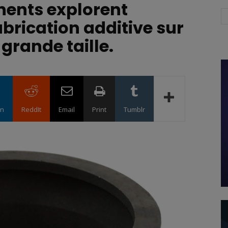
ents explorent
fabrication additive sur
grande taille.
in
ReddIt
Email
Print
Tumblr