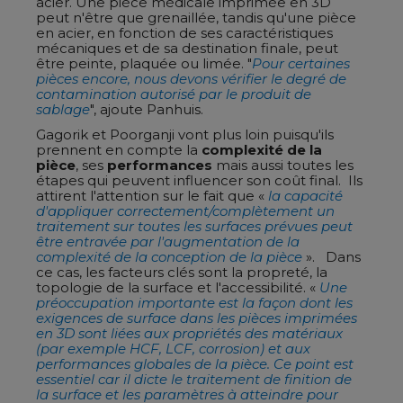
acier. Une pièce médicale imprimée en 3D
peut n'être que grenaillée, tandis qu'une pièce
en acier, en fonction de ses caractéristiques
mécaniques et de sa destination finale, peut
être peinte, plaquée ou limée. "
Pour certaines
pièces encore, nous devons vérifier le degré de
contamination autorisé par le produit de
sablage
", ajoute Panhuis.
Gagorik et Poorganji vont plus loin puisqu'ils
prennent en compte la
complexité de la
pièce
, ses
performances
mais aussi toutes les
étapes qui peuvent influencer son coût final. Ils
attirent l'attention sur le fait que «
la capacité
d'appliquer correctement/complètement un
traitement sur toutes les surfaces prévues peut
être entravée par l'augmentation de la
complexité de la conception de la pièce
». Dans
ce cas, les facteurs clés sont la propreté, la
topologie de la surface et l'accessibilité. «
Une
préoccupation importante est la façon dont les
exigences de surface dans les pièces imprimées
en 3D sont liées aux propriétés des matériaux
(par exemple HCF, LCF, corrosion) et aux
performances globales de la pièce. Ce point est
essentiel car il dicte le traitement de finition de
la surface et les paramètres à atteindre pour