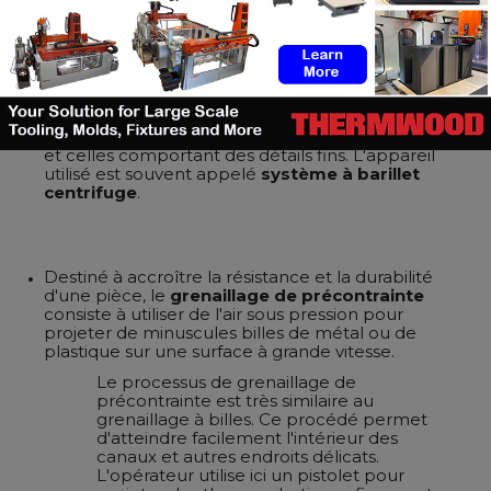
abrasives sont utilisées pour modifier la rugosité
de surface de la pièce imprimée en 3D. Selon
SPC – Surface Treatment Experts
, le grattage
est similaire à la vibration, mais il fait tourner les
composants et le milieu de polissage dans un
tambour plutôt que de les faire vibrer. Il s'agit
d'un mouvement plus doux, ce qui rend le
grattage meilleur pour les pièces plus délicates
et celles comportant des détails fins. L'appareil
utilisé est souvent appelé
système à barillet
centrifuge
.
Destiné à accroître la résistance et la durabilité
d'une pièce, le
grenaillage de précontrainte
consiste à utiliser de l'air sous pression pour
projeter de minuscules billes de métal ou de
plastique sur une surface à grande vitesse.
Le processus de grenaillage de
précontrainte est très similaire au
grenaillage à billes. Ce procédé permet
d'atteindre facilement l'intérieur des
canaux et autres endroits délicats.
L'opérateur utilise ici un pistolet pour