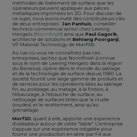
méthodes de traitement de surface que les
opérateurs peuvent appliquer aux pièces
métalliques imprimées en 3D. Pour discuter de
ce sujet, nous avons invité des contributeurs clés
de deux entreprises :
Jan Panhuis
, conseiller
technico-commercial senior chez Leering
Hengelo (
Normfinish
) ainsi que
Paul Gagorik
,
architecte de solutions et
Behrang Poorganji
,
VP Material Technology de
Morf3D
.
Au cas où vous ne connaîtriez pas ces
entreprises, sachez que Normfinish (connue
sous le nom de Leering Hengelo dans la région
du Benelux), opère dans le monde du sablage
et de la technologie de surface depuis 1980. La
société fournit une large gamme de produits et
de services pour les opérations liées au sablage
fin, au polissage, au matage, à la finition, à
l'ébavurage, à l'ébauche de surface, au
nettoyage de surfaces telles que la rouille
(oxydes) et le revêtement, ainsi qu'au
grenaillage.
Morf3D
, quant à elle, apporte une expérience
d’utilisateur autour de cette "table". L'entreprise
s'appuie sur une expérience inégalée pour
fournir une production en série par FA aux