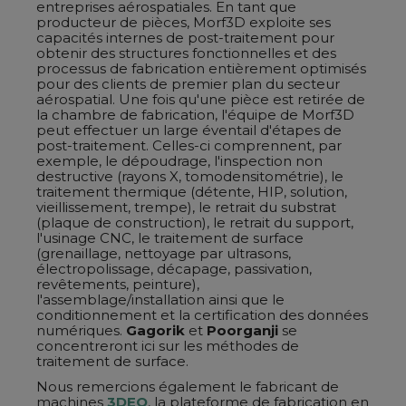
entreprises aérospatiales. En tant que
producteur de pièces, Morf3D exploite ses
capacités internes de post-traitement pour
obtenir des structures fonctionnelles et des
processus de fabrication entièrement optimisés
pour des clients de premier plan du secteur
aérospatial. Une fois qu'une pièce est retirée de
la chambre de fabrication, l'équipe de Morf3D
peut effectuer un large éventail d'étapes de
post-traitement. Celles-ci comprennent, par
exemple, le dépoudrage, l'inspection non
destructive (rayons X, tomodensitométrie), le
traitement thermique (détente, HIP, solution,
vieillissement, trempe), le retrait du substrat
(plaque de construction), le retrait du support,
l'usinage CNC, le traitement de surface
(grenaillage, nettoyage par ultrasons,
électropolissage, décapage, passivation,
revêtements, peinture),
l'assemblage/installation ainsi que le
conditionnement et la certification des données
numériques.
Gagorik
et
Poorganji
se
concentreront ici sur les méthodes de
traitement de surface.
Nous remercions également le fabricant de
machines
3DEO
, la plateforme de fabrication en