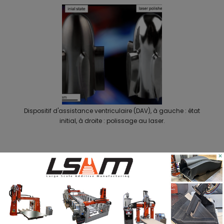
Dispositif d'assistance ventriculaire (DAV), à gauche : état
initial, à droite : polissage au laser.
×
Le polissage chimique
peut également
réduire la rugosité de surface d'une pièce
donnée à 0,2~1
μ
m.
Le
grattage et le culbutage
sont similaires au
ponçage dans la mesure où des particules