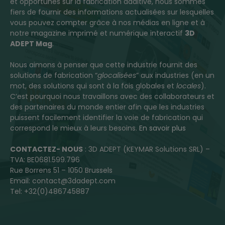
et opportunes sur la fabrication additive, nous sommes
fiers de fournir des informations actualisées sur lesquelles
vous pouvez compter grâce à nos médias en ligne et à
notre magazine imprimé et numérique interactif
3D
ADEPT Mag
.
Nous aimons à penser que cette industrie fournit des
solutions de fabrication “
glocalisées
” aux industries (en un
mot, des solutions qui sont à la fois globales et
locales
).
C’est pourquoi nous travaillons avec des collaborateurs et
des partenaires du monde entier afin que les industries
puissent facilement identifier la voie de fabrication qui
correspond le mieux à leurs besoins.
En savoir plus
CONTACTEZ- NOUS
: 3D ADEPT (KEYMAR Solutions SRL) –
TVA: BE0681.599.796
Rue Borrens 51 – 1050 Brussels
Email: contact@3dadept.com
Tel: +32(0)486745887