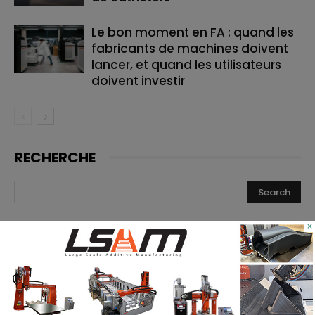
Le bon moment en FA : quand les
fabricants de machines doivent
lancer, et quand les utilisateurs
doivent investir
RECHERCHE
×