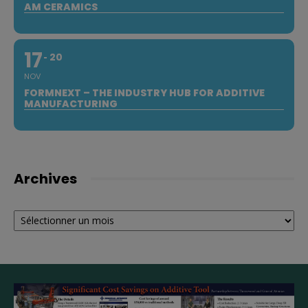
AM CERAMICS
17
20
NOV
FORMNEXT – THE INDUSTRY HUB FOR ADDITIVE
MANUFACTURING
Archives
Archives