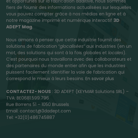
et opportunes sur la fabrication additive, nous sommes
fiers de fournir des informations actualisées sur lesquelles
vous pouvez compter grâce à nos médias en ligne et à
notre magazine imprimé et numérique interactif
3D
ADEPT Mag
.
Nous aimons à penser que cette industrie fournit des
solutions de fabrication “
glocalisées
” aux industries (en un
mot, des solutions qui sont à la fois globales et
locales
).
C’est pourquoi nous travaillons avec des collaborateurs et
des partenaires du monde entier afin que les industries
puissent facilement identifier la voie de fabrication qui
correspond le mieux à leurs besoins.
En savoir plus
CONTACTEZ- NOUS
: 3D ADEPT (KEYMAR Solutions SRL) –
TVA: BE0681.599.796
Rue Borrens 51 – 1050 Brussels
Email: contact@3dadept.com
Tel: +32(0)486745887