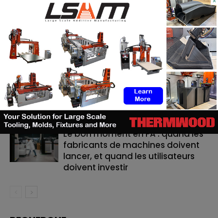
×
RELATED ARTICLES
MORE FROM AUTHOR
ASTM prépare un cadre normatif
pour les pièces céramiques
imprimées en 3D
TE Connectivity mise sur
l’impression 3D pour la fabrication
de cathéters
Le bon moment en FA : quand les
fabricants de machines doivent
lancer, et quand les utilisateurs
doivent investir