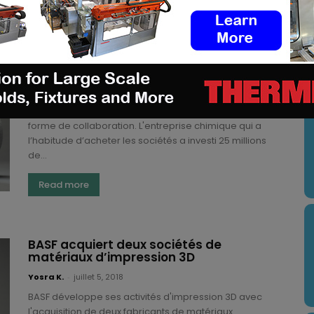
Optimiser les matériaux et les logiciels
pour l’impression 3D : la challenge de
BASF & Materialise
U
(3DA)
-
juillet 19, 2018
BASF & Materialise sont entrées dans une nouvelle
forme de collaboration. L'entreprise chimique qui a
l’habitude d’acheter les sociétés a investi 25 millions
de...
Read more
BASF acquiert deux sociétés de
matériaux d’impression 3D
Yosra K.
-
juillet 5, 2018
BASF développe ses activités d'impression 3D avec
l'acquisition de deux fabricants de matériaux