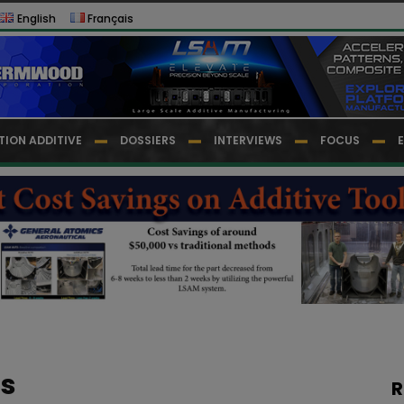
English
Français
TION ADDITIVE
DOSSIERS
INTERVIEWS
FOCUS
ts
R