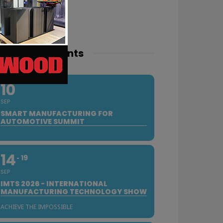
pcoming events
10
SEP
SMART MANUFACTURING FOR
AUTOMOTIVE SUMMIT
14
19
SEP
IMTS 2026 - INTERNATIONAL
MANUFACTURING TECHNOLOGY SHOW
ACHIEVE THE IMPOSSIBLE