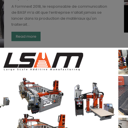
A Formnext 2018, le responsable de communication
de BASF m’a dit que l’entreprise n’allait jamais se
lancer dans la production de matériaux qu'on
traiterait...
Read more
BASF renforce son marché
international de l’impression 3D avec
un premier investissement en Chine
(3DA)
-
novembre 6, 2018
BASF est reconnu comme l'un des principaux
fabricants de matériaux sur le marché de la
fabrication additive. Cette année encore, l'entreprise
a investi dans...
Read more