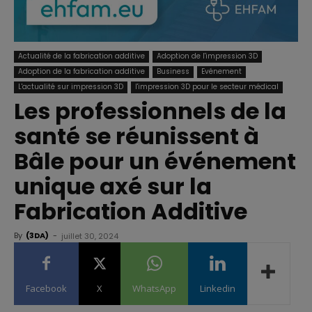
Actualité de la fabrication additive
Adoption de l'impression 3D
Adoption de la fabrication additive
Business
Evénement
L'actualité sur impression 3D
l'impression 3D pour le secteur médical
Les professionnels de la
santé se réunissent à
Bâle pour un événement
unique axé sur la
Fabrication Additive
By
(3DA)
-
juillet 30, 2024
Facebook
X
WhatsApp
Linkedin