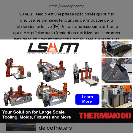
https://3dadept.com/
3D ADEPT Media est une presse spécialisée qui suit et
analyse les dernières tendances de l’industrie de la
fabrication additive (FA). En tant que ressource de haute
qualité et précise sur la fabrication additive, nous sommes
fiers de fournir des informations actualisées sur lesquelles
×
vous pouvez compter grâce à notre média en ligne et à
notre magazine imprimé et numérique interactif 3D ADEPT
Mag. Les contenus de 3D ADEPT sont disponibles en anglais
et en français.
RELATED ARTICLES
MORE FROM AUTHOR
TE Connectivity mise sur
l’impression 3D pour la fabrication
de cathéters