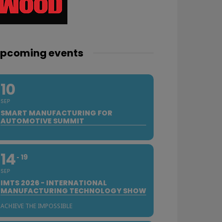
pcoming events
10
SEP
SMART MANUFACTURING FOR
AUTOMOTIVE SUMMIT
14
19
SEP
IMTS 2026 - INTERNATIONAL
MANUFACTURING TECHNOLOGY SHOW
ACHIEVE THE IMPOSSIBLE