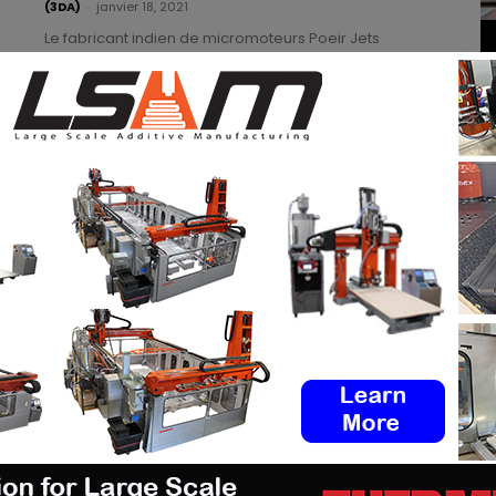
(3DA)
-
janvier 18, 2021
Le fabricant indien de micromoteurs Poeir Jets
utilisera les imprimantes 3D métal d'Intech Additive
Solutions pour fabriquer des pièces pour ses drones
de levage....
Read more
Le « Bhabha Atomic Research Centre »
imprime en 3D un échantillon de pièce
métallique miniature similaire à celles
utilisées en bio-robotique.
Yosra K.
-
août 22, 2022
Le Bhabha Atomic Research Centre (BARC), basé à
Mumbai, a récemment fait appel à la fabrication
additive pour la production d'un échantillon de
pièce...
Read more