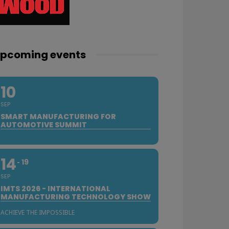
pcoming events
10
SEP
SMART MANUFACTURING FOR
AUTOMOTIVE SUMMIT
14
19
SEP
IMTS 2026 - INTERNATIONAL
MANUFACTURING TECHNOLOGY SHOW
ACHIEVE THE IMPOSSIBLE