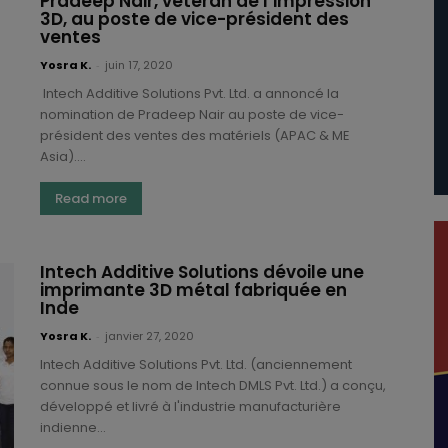
Pradeep Nair, vétéran de l’impression
3D, au poste de vice-président des
ventes
Yosra K.
-
juin 17, 2020
Intech Additive Solutions Pvt. Ltd. a annoncé la
nomination de Pradeep Nair au poste de vice-
président des ventes des matériels (APAC & ME
Asia)....
Read more
Intech Additive Solutions dévoile une
imprimante 3D métal fabriquée en
Inde
Yosra K.
-
janvier 27, 2020
Intech Additive Solutions Pvt. Ltd. (anciennement
connue sous le nom de Intech DMLS Pvt. Ltd.) a conçu,
développé et livré à l'industrie manufacturière
indienne...