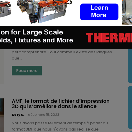
Aperçu des principaux formats de
fichiers d’impression 3D
U
Kety S.
-
décembre 11, 2024
J'ai toujours comparé un format de fichier
d'impression 3D à une langue qu'une imprimante 3D
peut comprendre. Tout comme il existe des langues
que...
Read more
AMF, le format de fichier d’impression
3D qui s’améliore dans le silence
Kety S.
-
décembre 15, 2023
Nous avons passé tellement de temps à parler du
format 3MF que nous n'avons pas réalisé que