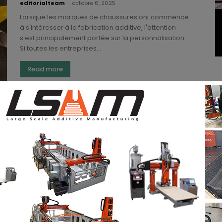
editorialteam
-
octobre 6, 2025
Lorsque les marques de chaussures ont commencé
à s'intéresser à la fabrication additive, l'attention
s'est principalement portée sur la personnalisation.
Si toutes les entreprises...
Read more
Quand un croissant vous fait confirmer
la précision d’une solution de
numérisation 3D
Kety S.
-
janvier 9, 2025
Même on ne nie pas la puissante combinaison de la
numérisation 3D et de l'impression 3D, ce qui ralentit
l'adoption de la numérisation 3D...
Read more