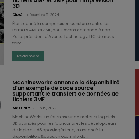
fichiers AMF et 3MF pour l’impression
3D
(3DA)
-
décembre 11, 2024
Étant donné la comparaison constante entre les
formats AMF et 3MF, nous avons demandé à Bob
Zollo, président d'Avante Technology, LLC, de nous
faire...
Read more
MachineWorks annonce la disponibilité
d’un exemple de code source
supportant le transfert de données de
fichiers 3MF
Martial Y.
-
juin 15, 2022
MachineWorks, un fournisseur de moteurs logiciels
3D avancés pour les fabricants et les développeurs
de logiciels d&apos;ingénierie, a annoncé la
disponibilité d&apos;un exemple de...