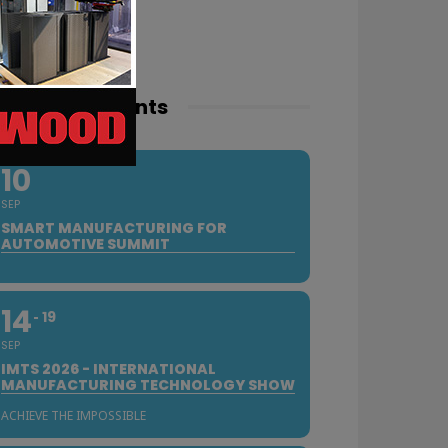
pcoming events
10
SEP
SMART MANUFACTURING FOR
AUTOMOTIVE SUMMIT
14
19
SEP
IMTS 2026 - INTERNATIONAL
MANUFACTURING TECHNOLOGY SHOW
ACHIEVE THE IMPOSSIBLE