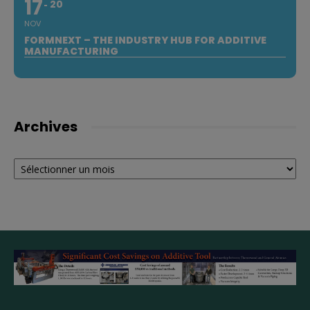
17
20
NOV
FORMNEXT – THE INDUSTRY HUB FOR ADDITIVE
MANUFACTURING
Archives
Archives