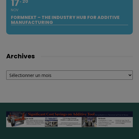
17
20
NOV
FORMNEXT – THE INDUSTRY HUB FOR ADDITIVE
MANUFACTURING
Archives
Archives