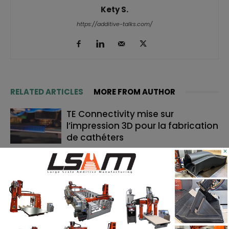
Kety S.
https://additive-talks.com/
RELATED ARTICLES
MORE FROM AUTHOR
TE Connectivity mise sur
l’impression 3D pour la fabrication
de cathéters
×
Le bon moment en FA : quand les
fabricants de machines doivent
lancer, et quand les utilisateurs
doivent investir
Cavan Sullivan inaugure les