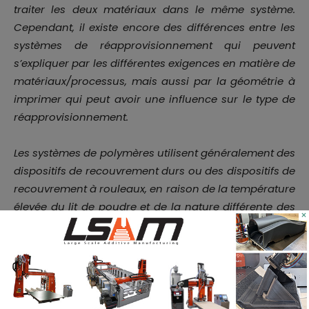
traiter les deux matériaux dans le même système.
Cependant, il existe encore des différences entre les
systèmes de réapprovisionnement qui peuvent
s’expliquer par les différentes exigences en matière de
matériaux/processus, mais aussi par la géométrie à
imprimer qui peut avoir une influence sur le type de
réapprovisionnement.
Les systèmes de polymères utilisent généralement des
dispositifs de recouvrement durs ou des dispositifs de
recouvrement à rouleaux, en raison de la température
élevée du lit de poudre et de la nature différente des
×
processus. La forme de la lame du dispositif de
recouvrement dur est également différente de celle
des dispositifs de recouvrement pour métaux, car le
compactage du lit de poudre est plus essentiel pour
le processus.