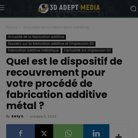
Home
Actualité de la fabrication additive
Actualité de la fabrication additive
Dossiers sur la fabrication additive et l'impression 3D
Fabrication additive métallique
L'actualité sur impression 3D
Quel est le dispositif de
recouvrement pour
votre procédé de
fabrication additive
métal ?
By
Kety S.
-
octobre 5, 2023