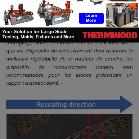
En ce qui concerne les dispositifs de recouvrement
durs pour les systèmes LPBF pour métaux, une lame
en céramique est nécessaire si le matériau est
facilement magnétisable (par exemple les aciers
maraging), sinon des lames HSS sont utilisées. Alors
que les dispositifs de recouvrement durs assurent la
meilleure répétabilité de la hauteur de couche, les
dispositifs de recouvrement souples sont
recommandées pour les pièces présentant un
rapport d’aspect élevé
.
»