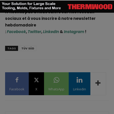
emploi
via notre tableau d’offres d’emploi.
N’hésitez pas à nous suivre sur nos réseaux
sociaux et à vous inscrire à notre newsletter
hebdomadaire
:
Facebook
,
Twitter
,
LinkedIn
&
Instagram
!
TAGS
TÜV SÜD
Facebook
X
WhatsApp
Linkedin