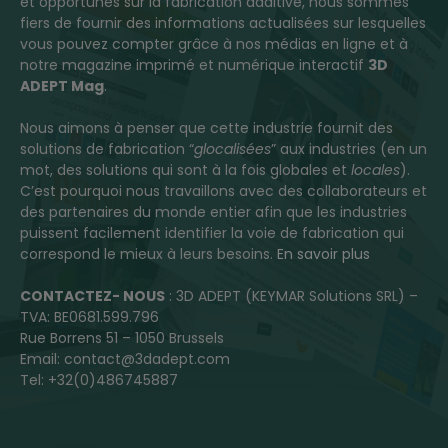
et opportunes sur la fabrication additive, nous sommes
fiers de fournir des informations actualisées sur lesquelles
vous pouvez compter grâce à nos médias en ligne et à
notre magazine imprimé et numérique interactif
3D
ADEPT Mag
.
Nous aimons à penser que cette industrie fournit des
solutions de fabrication “
glocalisées
” aux industries (en un
mot, des solutions qui sont à la fois globales et
locales
).
C’est pourquoi nous travaillons avec des collaborateurs et
des partenaires du monde entier afin que les industries
puissent facilement identifier la voie de fabrication qui
correspond le mieux à leurs besoins.
En savoir plus
CONTACTEZ- NOUS
: 3D ADEPT (KEYMAR Solutions SRL) –
TVA: BE0681.599.796
Rue Borrens 51 – 1050 Brussels
Email: contact@3dadept.com
Tel: +32(0)486745887