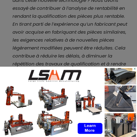
dans cette nouvelle technologie ? Nous avons
essayé de contribuer à l’analyse de rentabilité en
rendant la qualification des pièces plus rentable.
En tirant parti de l’expérience qu’un fabricant peut
avoir acquise en fabriquant des pièces similaires,
les exigences relatives à de nouvelles pièces
légèrement modifiées peuvent être réduites. Cela
contribue à réduire les délais, à diminuer la
répétition des travaux de qualification et à rendre
×
les coûts de fabrication et de livraison plus
prévisibles
. »
De plus amples informations sur la prochaine révision
devraient être publiées au premier trimestre 2022.
N’oubliez pas que vous pouvez
poster
gratuitement
les offres d’emploi de l’industrie de
la FA sur 3D ADEPT Media ou
rechercher un