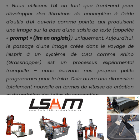
«
Nous utilisons l’IA en tant que front-end pour
développer des itérations de conception à l’aide
d’outils d’IA ouverts comme pointe, qui produisent
une image sur la base d’une saisie de texte (appelée
«
prompt » (lire en anglais)
) uniquement. Aujourd’hui,
le passage d’une image créée dans le voyage de
l’esprit à un système de CAO comme Rhino
(Grasshopper) est un processus expérimental
tranquille – nous écrivons nos propres petits
programmes pour le faire. Cela ouvre une dimension
totalement nouvelle en termes de vitesse de création
et de variation des idées de conception.
×
Du côté de l’IAO, le potentiel de traitement d’un grand
ensemble de données d’images pour trouver la
meilleure solution à un problème est énorme. Dans le
cas de la conception générative, qui produit une