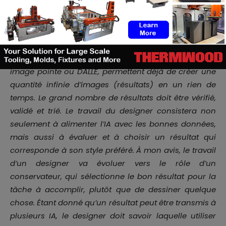
grande quantité de résultats, le fait d’alimenter un
processeur d’images ouvre d’énormes possibilités.
[Ceci étant dit, les solutions actuelles alimentées par
l’IA, comme le logiciel de conversion de texte en
image pointe ou DALLE, permettent déjà de créer une
quantité infinie d’images (résultats) en un rien de
temps. Le grand nombre de résultats doit être vérifié,
validé et trié. Le travail du designer consistera non
seulement à alimenter l’IA avec les bonnes données,
mais aussi à évaluer et à choisir un résultat qui
corresponde à son style préféré. À mon avis, le travail
d’un designer va évoluer vers le rôle d’un
conservateur, qui sélectionne le bon résultat pour la
tâche à accomplir, plutôt que de dessiner quelque
chose. Étant donné qu’un résultat peut être transmis à
plusieurs IA, le designer doit savoir laquelle utiliser