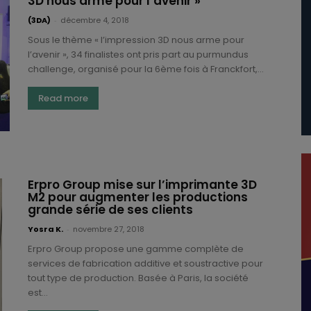
3D nous arme pour l’avenir »
(3DA)
-
décembre 4, 2018
Sous le thème « l’impression 3D nous arme pour
l’avenir », 34 finalistes ont pris part au purmundus
challenge, organisé pour la 6ème fois à Franckfort,...
Read more
Erpro Group mise sur l’imprimante 3D
M2 pour augmenter les productions
grande série de ses clients
Yosra K.
-
novembre 27, 2018
Erpro Group propose une gamme complète de
services de fabrication additive et soustractive pour
tout type de production. Basée à Paris, la société
est...