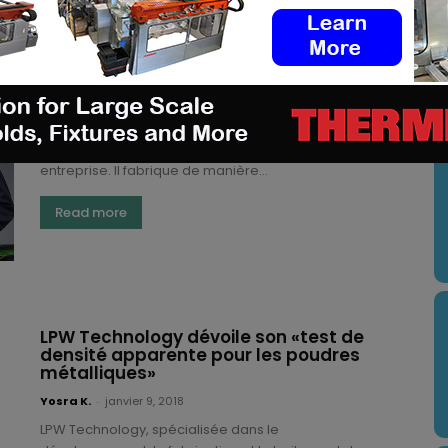
Unisbrands : les chaussures imprimées
en 3D de Nicholas Unis
Yosra K.
-
février 15, 2018
U
Nicholas Unis est un étudiant de Penn State qui a
réussi à amener son idée du concept à une
entreprise. Il fabrique de manière...
Read more
LPW Technology dévoile son «test de
densité apparente pour les poudres
métalliques»
Yosra K.
-
janvier 9, 2018
LPW Technology, spécialisée dans le