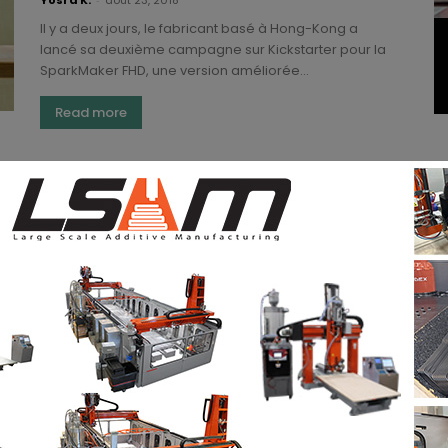
Il y a deux jours, le fabricant basé à Hong-Kong a
lancé sa deuxième campagne sur Kickstarter pour la
SparkMaker FHD, une version améliorée...
Read more
Les améliorations apportées aux
logiciels 3D Evolution et 3D Analyzer
(3DA)
-
juin 25, 2018
CoreTechnologie a annoncé vendredi dernier la
sortie officielle de la version 4.2 de 3D Evolution et 3D
Analyzer. En termes de solutions d’interopérabilité
CAO...
Read more