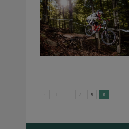
...
1
7
8
9