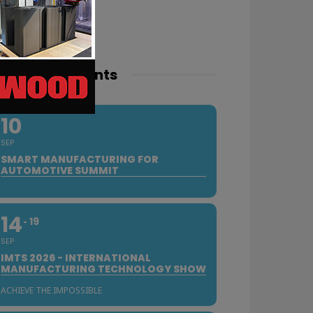
pcoming events
10
SEP
SMART MANUFACTURING FOR
AUTOMOTIVE SUMMIT
14
19
SEP
IMTS 2026 - INTERNATIONAL
MANUFACTURING TECHNOLOGY SHOW
ACHIEVE THE IMPOSSIBLE