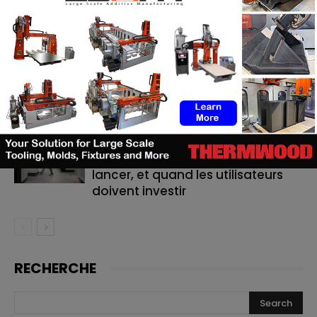
ASTM prépare un cadre normatif
pour les pièces céramiques
imprimées en 3D
TE Connectivity mise sur
l’impression 3D pour la fabrication
de cathéters
Le bon moment en FA : quand les
fabricants de machines doivent
lancer, et quand les utilisateurs
doivent investir
RECHERCHE