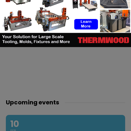
Upcoming events
10
SEP