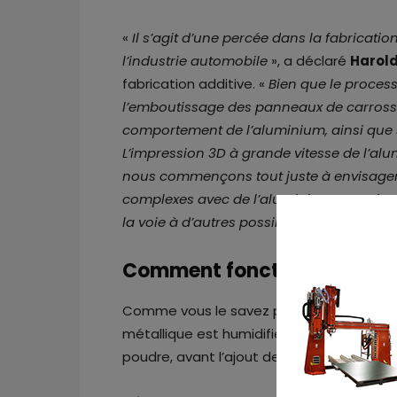
«
Il s’agit d’une percée dans la fabricati
l’industrie automobile
», a déclaré
Harold
fabrication additive. «
Bien que le process
l’emboutissage des panneaux de carross
comportement de l’aluminium, ainsi que s
L’impression 3D à grande vitesse de l’alu
nous commençons tout juste à envisager,
complexes avec de l’aluminium, ce qui n’
la voie à d’autres possibilités
. »
Comment fonctionne le nou
Comme vous le savez peut-être, dans un 
métallique est humidifiée dans un but préci
poudre, avant l’ajout de la couche suivan