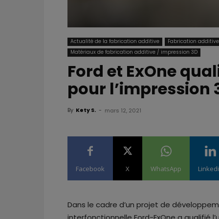
Actualité de la fabrication additive
Fabrication additiv
Matériaux de fabrication additive / impression 3D
Ford et ExOne qual
pour l’impression 3
By
Kety S.
-
mars 12, 2021
Facebook
X
WhatsApp
Linked
Dans le cadre d’un projet de développeme
interfonctionnelle Ford-ExOne a qualifié l’