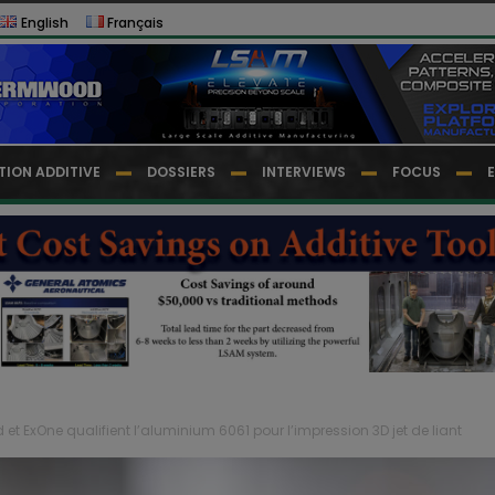
English
Français
TION ADDITIVE
DOSSIERS
INTERVIEWS
FOCUS
d et ExOne qualifient l’aluminium 6061 pour l’impression 3D jet de liant