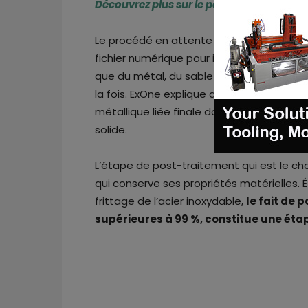
Découvrez plus sur le potentiel et les limi
Le procédé en attente de brevet mis au po
fichier numérique pour injecter rapidement
que du métal, du sable ou de la céramique
la fois. ExOne explique dans un communiqué
métallique liée finale doit être frittée da
solide.
L’étape de post-traitement qui est le c
qui conserve ses propriétés matérielles. 
frittage de l’acier inoxydable,
le fait de 
supérieures à 99 %, constitue une éta