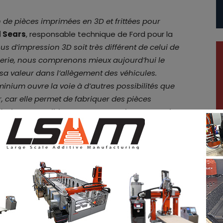
on de pièces imprimées en 3D et frittées pour
 Sears
, responsable technique de Ford pour la
us d’impression 3D soit très différent de celui de
erie, nous comprenons mieux aujourd’hui le
a valeur dans l’allègement des véhicules.
minium ouvre la voie à d’autres possibilités que
 car elle permet de fabriquer des pièces
était pas possible auparavant. Cela ouvre vraiment
veau procédé ?
procédé de projection de liant, la poudre
s par un liant liquide. Le liant est appliqué sur la
te.