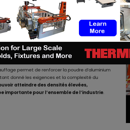
tes du binder jetting et du MIM.
int par Ford et ExOne nécessite l’utilisation d’un
 un liant dans un lit de particules de poudre telles
 afin de créer une pièce solide, une fine couche à
 de presse qu’à la fin de la fabrication, la pièce
ns un four pour fusionner les particules en un objet
hauffage permet de renforcer la poudre d’aluminium
Étant donné les exigences et la complexité du
pouvoir atteindre des densités élevées,
pe importante pour l’ensemble de l’industrie
.