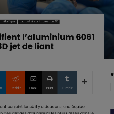
e métallique
L'actualité sur impression 3D
ifient l’aluminium 6061
D jet de liant
R
in
ReddIt
Email
Print
Tumblr
nt conjoint lancé il y a deux ans, une équipe
un des alliages d’aluminium les plus utilisés dans le