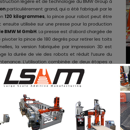
nstruction légère et de technologie du BMW Group à
ion
particulièrement grand, qui a été fabriqué par le
ron
120 kilogrammes
, la pince pour robot peut être
ensuite utilisée sur une presse pour la production
de BMW M GmbH
. La presse est d’abord chargée de
e pivoter la pince de 180 degrés pour retirer les toits
nelles, la version fabriquée par impression 3D est
nge la durée de vie des robots et réduit l’usure du
intenance. L’utilisation combinée de deux étapes a
de cycle. L’une des caractéristiques uniques du
déale de deux processus d’impression 3D différents.
 à aiguille destinées à soulever la matière première
lectif par laser
(SLS), la grande coque du toit et la
impression à grande échelle
(LSP). L’impression à
roduire des composants de grande taille de manière
lise des granulés de moulage par injection et des
iaux résiduels du CFRP peuvent également être
isation de matières premières primaires, les émissions