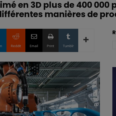
mé en 3D plus de 400 000 p
 différentes manières de pro
R
in
ReddIt
Email
Print
Tumblr