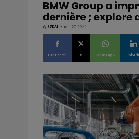
BMW Group a impri
dernière ; explore
By
(3DA)
-
mai 27, 2024
Facebook
X
WhatsApp
Linked