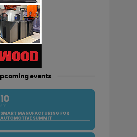
pcoming events
10
SEP
SMART MANUFACTURING FOR
AUTOMOTIVE SUMMIT