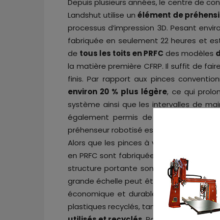
Depuis plusieurs années, le centre de co
Landshut utilise un
élément de préhens
processus d’impression 3D. Pesant envi
fabriquée en seulement 22 heures et est 
de
tous les toits en PRFC
des modèles
la matière première CFRP. Il suffit de fair
finis. Par rapport aux pinces convention
environ 20 % plus légère
, ce qui prolo
système ainsi que les intervalles de ma
également permis de réduire le temps 
préhenseur robotisé est la combinaison i
Alors que les pinces à vide et les pinces
en PRFC sont fabriquées par
frittage sé
structure portante sont fabriquées par
grande échelle peut être utilisée pour p
économique et durable. Le processus uti
plastiques recyclés, tandis que les
matér
utilisés et recyclés
. Par rapport à l’util