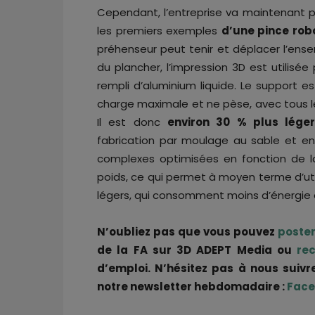
Cependant, l’entreprise va maintenant pl
les premiers exemples
d’une pince rob
préhenseur peut tenir et déplacer l’ens
du plancher, l’impression 3D est utilisé
rempli d’aluminium liquide. Le support 
charge maximale et ne pèse, avec tous l
Il est donc
environ 30 % plus lége
fabrication par moulage au sable et e
complexes optimisées en fonction de la
poids, ce qui permet à moyen terme d’util
légers, qui consomment moins d’énergie e
N’oubliez pas que vous pouvez
poste
de la FA sur 3D ADEPT Media ou
re
d’emploi. N’hésitez pas à nous suivr
notre newsletter hebdomadaire :
Face