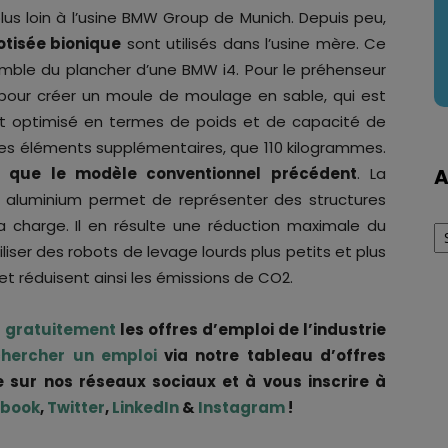
us loin à l’usine BMW Group de Munich. Depuis peu,
otisée bionique
sont utilisés dans l’usine mère. Ce
emble du plancher d’une BMW i4. Pour le préhenseur
e pour créer un moule de moulage en sable, qui est
est optimisé en termes de poids et de capacité de
es éléments supplémentaires, que 110 kilogrammes.
r que le modèle conventionnel précédent
. La
A
n aluminium permet de représenter des structures
Ar
 charge. Il en résulte une réduction maximale du
iser des robots de levage lourds plus petits et plus
t réduisent ainsi les émissions de CO2.
r gratuitement
les offres d’emploi de l’industrie
chercher un emploi
via notre tableau d’offres
e sur nos réseaux sociaux et à vous inscrire à
book
,
Twitter
,
LinkedIn
&
Instagram
!