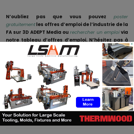
N’oubliez pas que vous pouvez
poster
gratuitement
les offres d’emploi de l’industrie de la
FA sur 3D ADEPT Media ou
rechercher un emploi
via
notre tableau d’offres d’emploi. N’hésitez pas à
×
nous suivre sur nos réseaux sociaux et à vous
inscrire à notre newsletter hebdomadaire
:
Facebook
,
Twitter
,
LinkedIn
&
Instagram
!
Facebook
X
WhatsApp
Linkedin