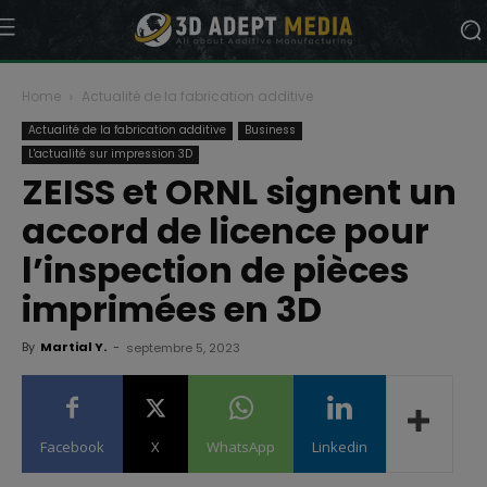
Home
Actualité de la fabrication additive
Actualité de la fabrication additive
Business
L'actualité sur impression 3D
ZEISS et ORNL signent un
accord de licence pour
l’inspection de pièces
imprimées en 3D
By
Martial Y.
-
septembre 5, 2023
Facebook
X
WhatsApp
Linkedin