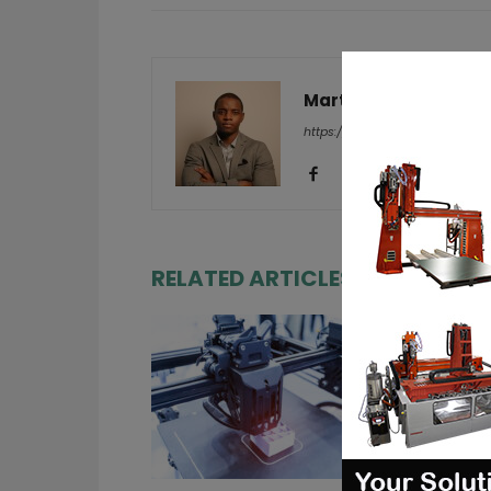
Martial Y.
https://additive-talks.com/
RELATED ARTICLES
MORE FRO