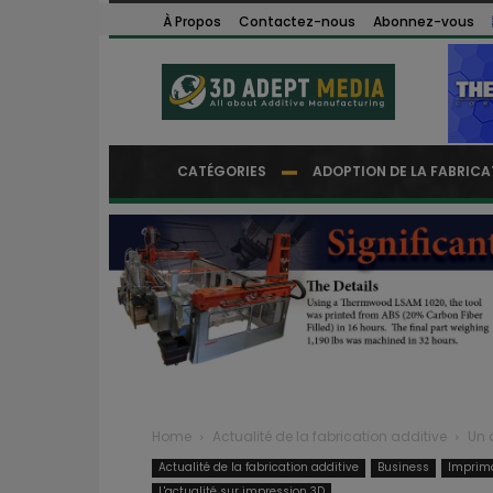
À Propos
Contactez-nous
Abonnez-vous
CATÉGORIES
ADOPTION DE LA FABRICA
Home
Actualité de la fabrication additive
Un a
Actualité de la fabrication additive
Business
Imprima
L'actualité sur impression 3D