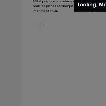
ASTM prépare un cadre normatif
TE Connect
pour les pièces céramiques
l’impressi
imprimées en 3D
fabricatio