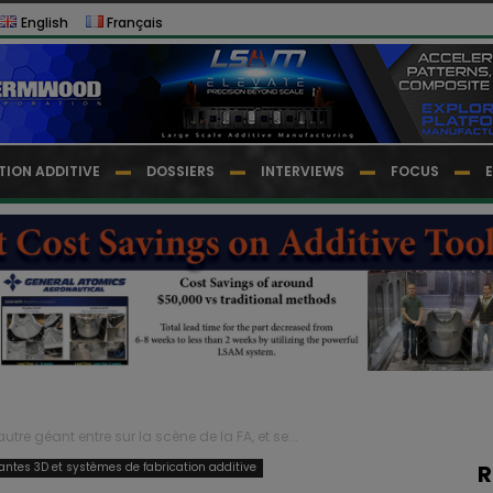
English
Français
TION ADDITIVE
DOSSIERS
INTERVIEWS
FOCUS
utre géant entre sur la scène de la FA, et se...
ntes 3D et systèmes de fabrication additive
R