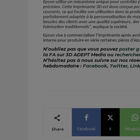
Epson utilise un mécanisme unique pour contrôler pr
précision. Cette imprimante 3D est donc conçue pour
courants, ce qui facilite son utilisation dans la produ
parfaitement adaptée à la personnalisation de masse
besoins des clients avec une qualité supérieure, des
fabrication traditionnels
“, explique la société.
Epson vise à commercialiser l’imprimante après avoir 
interne pour produire en série certaines pièces d’é
N’oubliez pas que vous pouvez
poster 
la FA sur 3D ADEPT Media ou
recherche
N’hésitez pas à nous suivre sur nos rése
hebdomadaire :
Facebook
,
Twitter
,
Lin
Facebook
X
WhatsA
Share