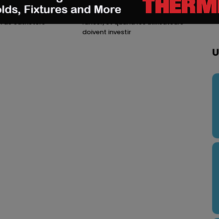
ivity mise sur
Le bon moment en FA : quand les
on 3D pour la
fabricants de machines doivent
n de cathéters
lancer, et quand les utilisateurs
doivent investir
U