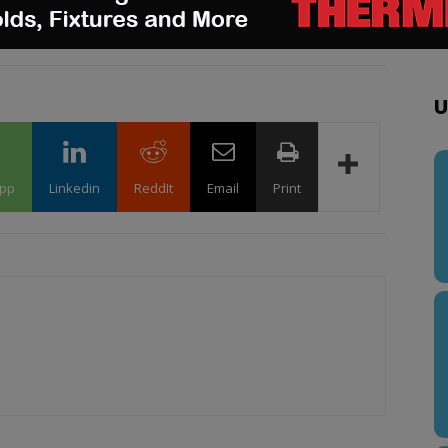
Twitter
,
LinkedIn
&
Instagram
!
U
pp
Linkedin
ReddIt
Email
Print