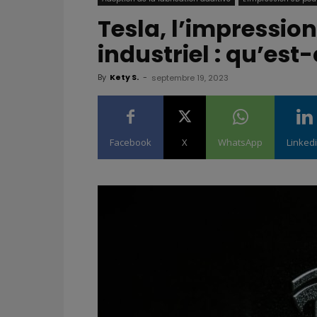
Tesla, l’impression
industriel : qu’est
By
Kety S.
-
septembre 19, 2023
Facebook
X
WhatsApp
Linked