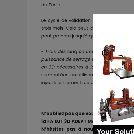
de Tesla.
Le cycle de validation de la conception
trois mois. Cela peut déjà raccourcir l’
peut prendre jusqu’à quatre ans.
«
Trois des cinq sources ont indiqué qu
puissance de serrage était qu’elles ne p
en 3D nécessaires à la fabrication de 
surmontées en utilisant un autre type de
injecté lentement, ce qui permettrait d’o
N’oubliez pas que vous pouvez
poster 
la FA sur 3D ADEPT Media ou
recherche
N’hésitez pas à nous suivre sur no