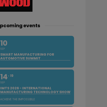
pcoming events
10
SEP
SMART MANUFACTURING FOR
AUTOMOTIVE SUMMIT
14
19
SEP
IMTS 2026 - INTERNATIONAL
MANUFACTURING TECHNOLOGY SHOW
ACHIEVE THE IMPOSSIBLE