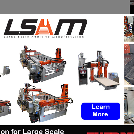
 à l’aide du moulage au sable peut prendre deux à
ensemble du cycle de développement du produit, qui
e l’un des problèmes posés par les presses à forte
ouvaient pas contenir les noyaux de sable imprimés
sous-cadres creux
. » Ces difficultés pourraient être
 presse dans laquelle l’alliage en fusion peut être
btenir de meilleures pièces moulées.
gratuitement
les offres d’emploi de l’industrie de
r un emploi
via notre tableau d’offres d’emploi.
s réseaux sociaux et à vous inscrire à notre