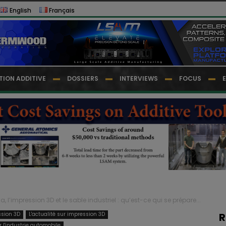
English
Français
TION ADDITIVE
DOSSIERS
INTERVIEWS
FOCUS
a, l’impression 3D et le sable industriel : qu’est-ce qui se prépare...
ssion 3D
L'actualité sur impression 3D
R
 l'industrie automobile