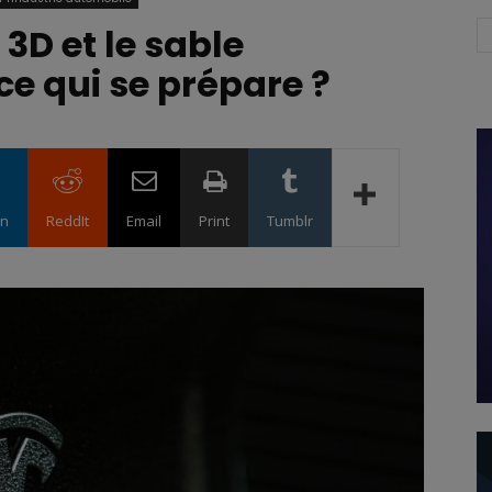
 3D et le sable
-ce qui se prépare ?
in
ReddIt
Email
Print
Tumblr