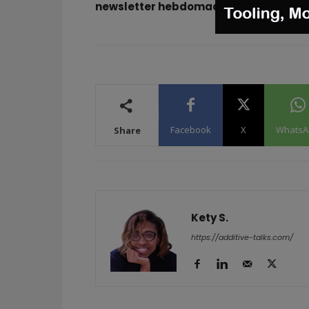
newsletter hebdomadaire :
Facebook
,
Facebook
X
WhatsA
Share
Kety S.
https://additive-talks.com/