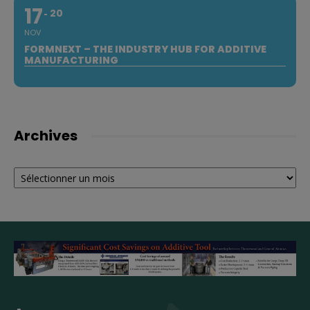
17
20
NOV
FORMNEXT – THE INDUSTRY HUB FOR ADDITIVE
MANUFACTURING
Archives
Archives