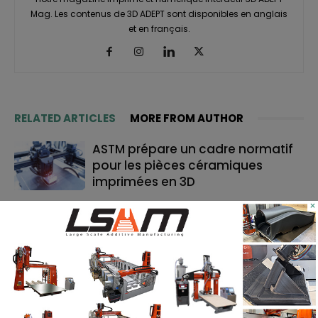
Mag. Les contenus de 3D ADEPT sont disponibles en anglais
et en français.
RELATED ARTICLES
MORE FROM AUTHOR
ASTM prépare un cadre normatif
pour les pièces céramiques
imprimées en 3D
×
TE Connectivity mise sur
l’impression 3D pour la fabrication
de cathéters
Le bon moment en FA : quand les
fabricants de machines doivent