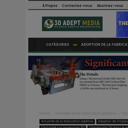
À Propos
Contactez-nous
Abonnez-vous
CATÉGORIES
ADOPTION DE LA FABRICA
Home
Actualité de la fabrication additive
Pou
Actualité de la fabrication additive
Adoption de l'impre
L'actualité sur impression 3D
L'impression 3d dans le se