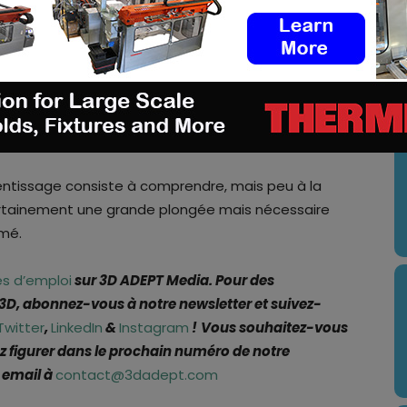
s de volontaires, qui ont partagé les histoires
en matière de santé mentale, dans l’espoir que ces
onnes. Ces histoires couvraient un large éventail
imidation et la pression d’un emploi du temps
U
pas le temps de se connaître vraiment, peut-on lire
rentissage consiste à comprendre, mais peu à la
t certainement une grande plongée mais nécessaire
imé.
es d’emploi
sur 3D ADEPT Media. Pour des
 3D, abonnez-vous à notre newsletter et suivez-
Twitter
,
LinkedIn
&
Instagram
!
Vous souhaitez-vous
 figurer dans le prochain numéro de notre
 email à
contact@3dadept.com