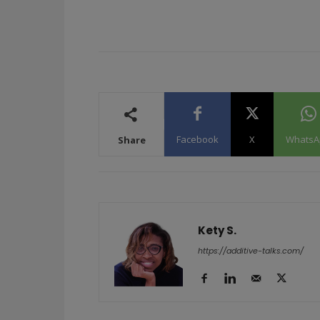
Facebook
X
WhatsA
Share
Kety S.
https://additive-talks.com/