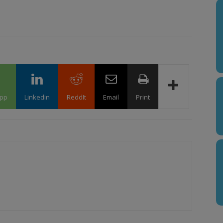
pp
Linkedin
ReddIt
Email
Print