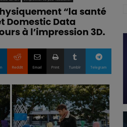
physiquement “la santé
et Domestic Data
ours à l’impression 3D.
in
ReddIt
Email
Print
Tumblr
Telegram