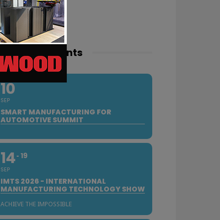
pcoming events
10
SEP
SMART MANUFACTURING FOR
AUTOMOTIVE SUMMIT
14
19
SEP
IMTS 2026 - INTERNATIONAL
MANUFACTURING TECHNOLOGY SHOW
ACHIEVE THE IMPOSSIBLE