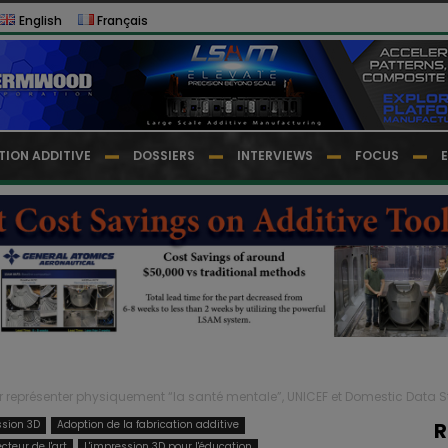
English
Français
TION ADDITIVE
DOSSIERS
INTERVIEWS
FOCUS
r représenter physiquement “la santé mentale”, UNICEF et Domestic Data St
ssion 3D
Adoption de la fabrication additive
R
cteur de l'art
L'impression 3D pour l'éducation