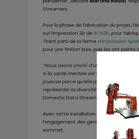
pandémie
“, déclare
Martina Nadal
, res
Streamers.
Pour la phase de fabrication du projet, 
sur l’impression 3D de
BCN3D
, pour fabriq
Tirant parti de la ferme
d’impression Epsi
pour une finition lisse, puis les ont peints
“
Nous avons choisi d’utiliser des couleur
si la santé mentale est un sujet vraiment
joyeuse parce qu’elle parle de l’enfance,
représenter la diversité
“, commente
Nata
Domestic Data Streamers.
Avec cette installation artistique, Unice
l’engagement des gens et attiré l’attenti
sommet.