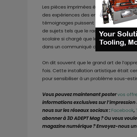
Les pièces imprimées étaient accompagnée
des expériences des enfants interrogés 
témoignages puissent aider d’autres pers
de sujets tels que le racisme, la cyberint
scolaire si chargé que les enfants n’ont 
dans un communiqué de presse.
On dit souvent que le grand art de l’app
fois. Cette installation artistique étai
pour sensibiliser à un problème sous-est
Vous pouvez maintenant poster
vos offr
informations exclusives sur l’impression
nous sur les réseaux sociaux :
Facebook
,
abonner à 3D ADEPT Mag ? Ou vous voulez
magazine numérique ? Envoyez-nous un