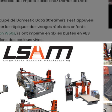
ponsable de l’impact social chez Domestic Data
l’équipe de Domestic Data Streamers s’est appuyée
uer les répliques des visages réels des enfants.
lon W50s
, ils ont imprimé en 3D les bustes en ABS
 dans des couleurs vives.
s dans l’installation, tout d’abord parce que même
 sérieux, nous voulions quand même qu’elle soit
 et aussi parce que de cette façon nous pouvions
lia Santolaria
, directrice de la création de
f et Domestic Data Streamers ont suscité
on des décideurs politiques à leur entrée dans le