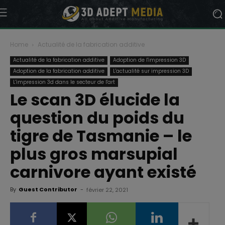
Home
Actualité de la fabrication additive
Actualité de la fabrication additive
Adoption de l'impression 3D
Adoption de la fabrication additive
L'actualité sur impression 3D
L'impression 3d dans le secteur de l'art
Le scan 3D élucide la
question du poids du
tigre de Tasmanie – le
plus gros marsupial
carnivore ayant existé
By
Guest Contributor
-
février 22, 2021