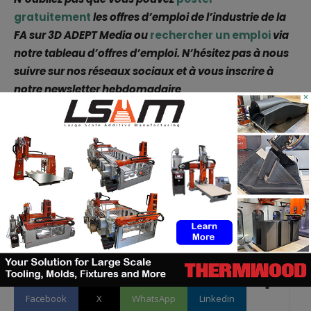
gratuitement
les offres d’emploi de l’industrie de la
FA sur 3D ADEPT Media ou
rechercher un emploi
via
notre tableau d’offres d’emploi. N’hésitez pas à nous
suivre sur nos réseaux sociaux et à vous inscrire à
notre newsletter hebdomadaire
×
:
Facebook
,
Twitter
,
LinkedIn
&
Instagram
! Si vous
avez une innovation à partager pour le prochain
numéro de notre magazine numérique ou si vous
avez un article à faire connaître, n’hésitez pas à nous
envoyer un email à
contact@3dadept.com
.
Facebook
X
WhatsApp
Linkedin