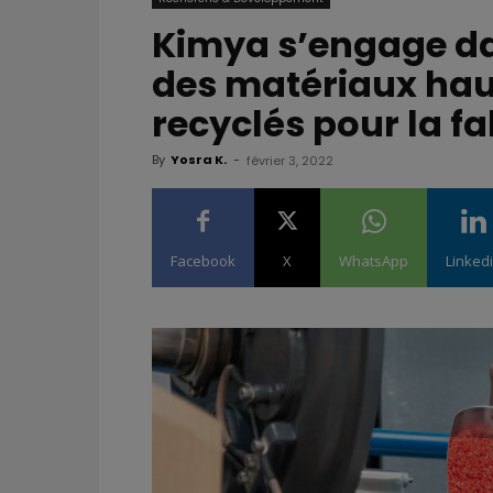
Kimya s’engage d
des matériaux ha
recyclés pour la fa
By
Yosra K.
-
février 3, 2022
Facebook
X
WhatsApp
Linked