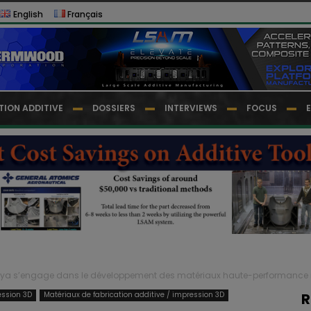
English
Français
TION ADDITIVE
DOSSIERS
INTERVIEWS
FOCUS
ya s’engage dans le développement des matériaux haute-performance rec
ession 3D
Matériaux de fabrication additive / impression 3D
R