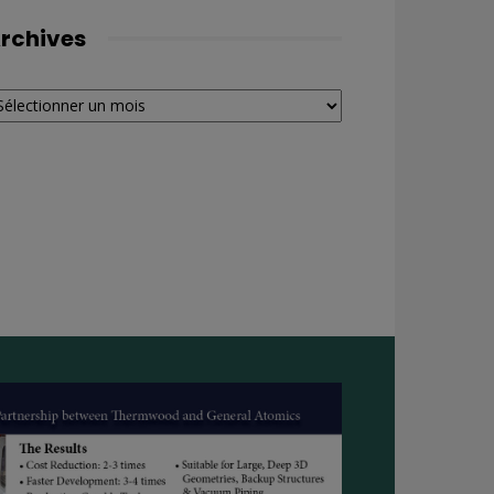
rchives
chives