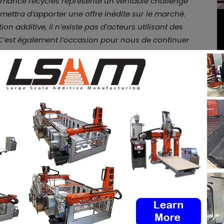
mance recyclés représente un véritable challenge
ettra d’apporter une offre inédite sur le marché.
on additive, il n’existe pas d’acteurs utilisant des
’est également l’occasion pour nous de continuer
nierie et de renforcer notre gamme de filaments
nd
, responsable R&D, Innovation et Industrialisation
on 3D PETG recyclé
,
on peut s’attendre à ce que
e local effectué dans le cadre de ce projet.
aire des déchets une véritable ressource, KIMYA est
dditive en 2016 en proposant un premier filament
e packaging alimentaire. Depuis, nous avons
aux écoconçus afin de répondre à toujours plus de
 proposer une gamme complète de filaments
 premières issues du recyclage. Cette troisième
fois un formidable outil pour que les acteurs privés