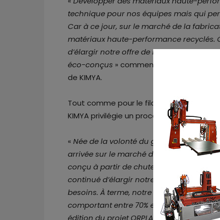
«
Développer des matériaux haute-perfor
technique pour nos équipes mais qui perm
Car à ce jour, sur le marché de la fabricati
matériaux haute-performance recyclés. C
d’élargir notre offre de matériaux d’ingé
éco-conçus
» commente
Nicolas Mora
de KIMYA.
Tout comme pour le filament
d’impressi
KIMYA privilégie un processus de recyclag
«
Née de la volonté du groupe ARMOR de f
arrivée sur le marché de la fabrication a
conçu à partir de chutes industrielles d
continué d’élargir notre offre de matéri
besoins. À terme, notre ambition est de
comportant entre 70% et 100% de matières
édition du projet ORPLAST est encore une 