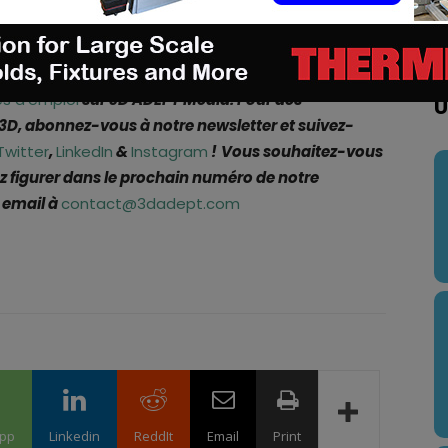
ion ne peuvent plus se faire au détriment de la
erre-Antoine Pluvinage
.
es d’emploi
sur 3D ADEPT Media. Pour des
U
 3D, abonnez-vous à notre newsletter et suivez-
Twitter
,
LinkedIn
&
Instagram
!
Vous souhaitez-vous
 figurer dans le prochain numéro de notre
 email à
contact@3dadept.com
pp
Linkedin
ReddIt
Email
Print