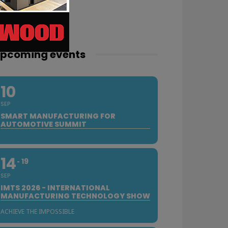
pcoming events
10
SEP
SMART MANUFACTURING FOR
AUTOMOTIVE SUMMIT
14
19
SEP
IMTS 2026 - INTERNATIONAL
MANUFACTURING TECHNOLOGY SHOW
ACHIEVE THE IMPOSSIBLE