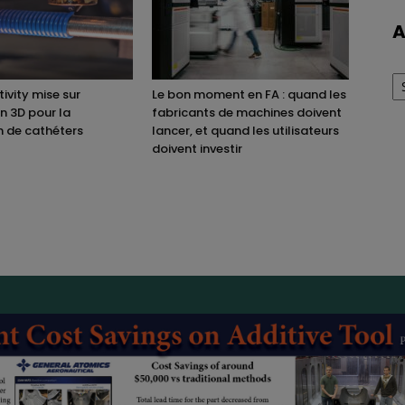
A
Ar
ivity mise sur
Le bon moment en FA : quand les
on 3D pour la
fabricants de machines doivent
n de cathéters
lancer, et quand les utilisateurs
doivent investir