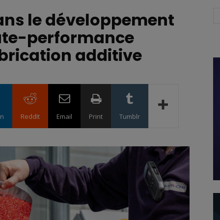
ans le développement
ute-performance
brication additive
in
ReddIt
Email
Print
Tumblr