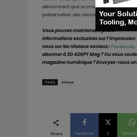
démontrent que la croissance et l’innovat
préservation des ressources
» conclut
Pi
Vous pouvez maintenant poster
vos offr
informations exclusives sur l’impression
nous sur les réseaux sociaux :
Facebook
,
abonner à 3D ADEPT Mag ? Ou vous voulez
magazine numérique ? Envoyez-nous un
TAGS
Kimya
Facebook
X
WhatsA
Share