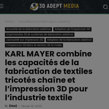
Home
Actualité de la fabrication additive
Actualité de la fabrication additive
Adoption de l'impression 3D
Imprimantes 3D et systèmes de fabrication additive
L'actualité sur impression 3D
Adoption de la fabrication additive
L'impression 3D dans le secteur de la mode
KARL MAYER combine
les capacités de la
fabrication de textiles
tricotés chaîne et
l’impression 3D pour
l’industrie textile
By
(3DA)
-
février 16, 2023