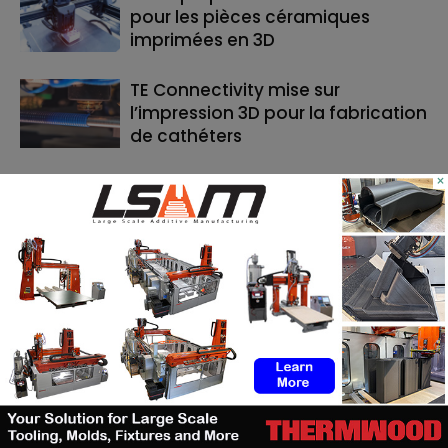
pour les pièces céramiques
imprimées en 3D
TE Connectivity mise sur
l’impression 3D pour la fabrication
de cathéters
×
Le bon moment en FA : quand les
fabricants de machines doivent
lancer, et quand les utilisateurs
doivent investir
RECHERCHE