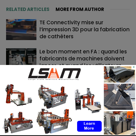
RELATED ARTICLES
MORE FROM AUTHOR
TE Connectivity mise sur
l’impression 3D pour la fabrication
de cathéters
Le bon moment en FA : quand les
fabricants de machines doivent
lancer, et quand les utilisateurs
×
doivent investir
Cavan Sullivan inaugure les
toutes premières chaussures de
football adidas imprimées en 3D
RECHERCHE