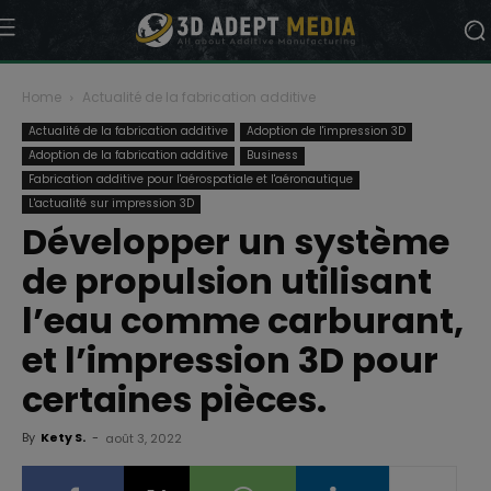
Home
Actualité de la fabrication additive
Actualité de la fabrication additive
Adoption de l'impression 3D
Adoption de la fabrication additive
Business
Fabrication additive pour l'aérospatiale et l'aéronautique
L'actualité sur impression 3D
Développer un système
de propulsion utilisant
l’eau comme carburant,
et l’impression 3D pour
certaines pièces.
By
Kety S.
-
août 3, 2022