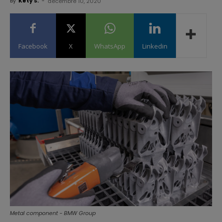
By
Kety S.
-
décembre 10, 2020
Facebook
X
WhatsApp
Linkedin
Metal component - BMW Group