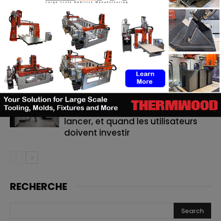
ASTM prépare un cadre normatif
pour les pièces céramiques
imprimées en 3D
TE Connectivity mise sur
l’impression 3D pour la fabrication
de cathéters
Le bon moment en FA : quand les
fabricants de machines doivent
lancer, et quand les utilisateurs
doivent investir
RECHERCHE