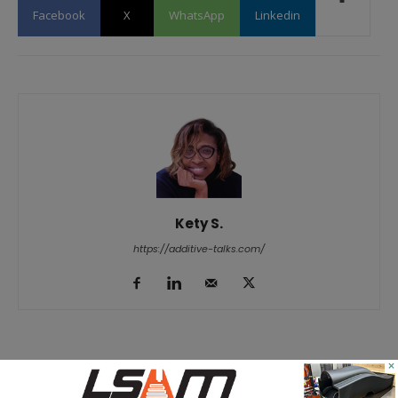
Facebook
X
WhatsApp
Linkedin
Kety S.
https://additive-talks.com/
RELATED ARTICLES
MORE FROM AUTHOR
×