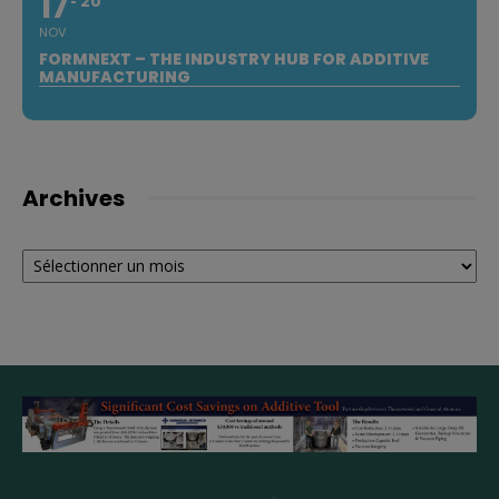
17
20
NOV
FORMNEXT – THE INDUSTRY HUB FOR ADDITIVE
MANUFACTURING
Archives
Archives