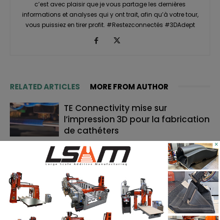
c’est avec plaisir que je vous partage les dernières
informations et analyses qui y ont trait, afin qu’à votre tour,
vous puissiez en tirer profit. #Restezconnectés #3DAdept
RELATED ARTICLES
MORE FROM AUTHOR
TE Connectivity mise sur
l’impression 3D pour la fabrication
de cathéters
×
Le bon moment en FA : quand les
fabricants de machines doivent
lancer, et quand les utilisateurs
doivent investir
Cavan Sullivan inaugure les