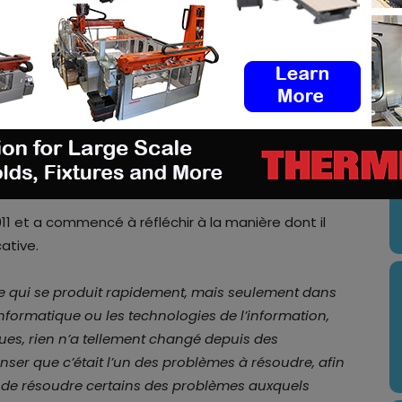
écidant de créer une entreprise dédiée à l’industrie
arcours entrepreneurial a commencé il y a trente ans.
logiciels était spécialisée dans le traitement des
odienne. Au fil du temps, il est devenu insatisfait
U
arrivé lorsqu’il a écouté le discours
d’Al Gore
sur le
rité qui dérange
“. Comme tout le monde (ou
 part, – trier ses déchets – mais n’était pas
mportants.
011 et a commencé à réfléchir à la manière dont il
ative.
se qui se produit rapidement, mais seulement dans
formatique ou les technologies de l’information,
es, rien n’a tellement changé depuis des
er que c’était l’un des problèmes à résoudre, afin
et de résoudre certains des problèmes auxquels