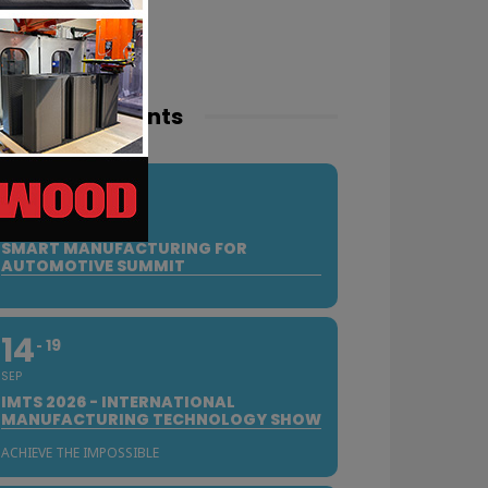
pcoming events
10
SEP
SMART MANUFACTURING FOR
AUTOMOTIVE SUMMIT
14
19
SEP
IMTS 2026 - INTERNATIONAL
MANUFACTURING TECHNOLOGY SHOW
ACHIEVE THE IMPOSSIBLE