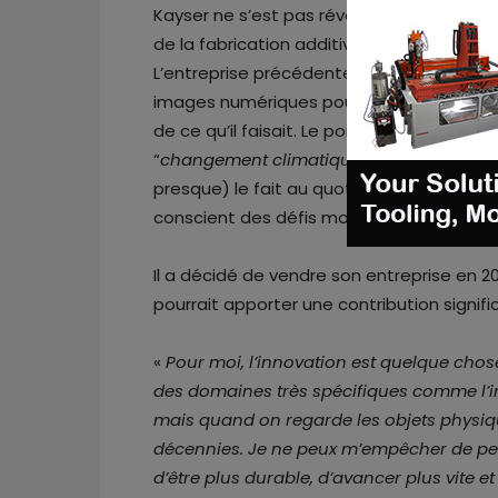
Kayser ne s’est pas réveillé un matin en d
de la fabrication additive. En fait, son p
L’entreprise précédente de cet expert en 
images numériques pour l’industrie hollywo
de ce qu’il faisait. Le point culminant est 
“
changement climatique
” intitulé “
Une vé
presque) le fait au quotidien, il faisait sa
conscient des défis mondiaux bien plus i
Il a décidé de vendre son entreprise en 2
pourrait apporter une contribution signific
«
Pour moi, l’innovation est quelque cho
des domaines très spécifiques comme l’in
mais quand on regarde les objets physiqu
décennies. Je ne peux m’empêcher de pens
d’être plus durable, d’avancer plus vite 