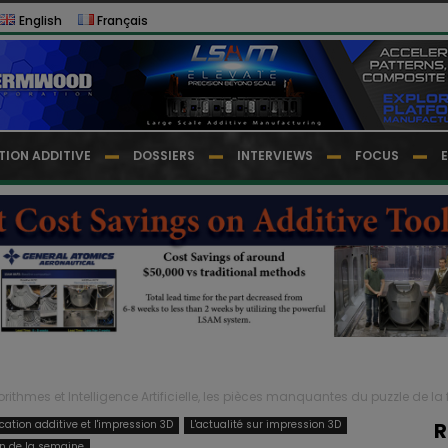
English
Français
TION ADDITIVE
DOSSIERS
INTERVIEWS
FOCUS
orithmes et Intelligence Artificielle, les pièces manquantes du puzzle de la f
ication additive et l'impression 3D
L'actualité sur impression 3D
R
n de la semaine