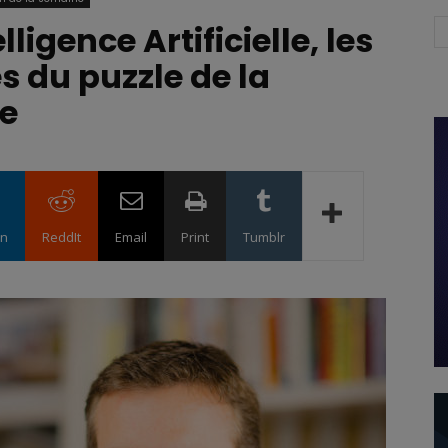
ligence Artificielle, les
 du puzzle de la
ve
in
ReddIt
Email
Print
Tumblr