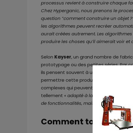
processus revient à construire chaque fa
Chez Hyperganic, nous prenons le process
question “comment construire un objet ?”
les algorithmes peuvent recréer automat
aurait créées autrement. Les algorithmes
produire les choses qu’il aimerait voir et 
Selon
Kayser
, un grand nombre de fabrica
prototypage ou des petites séries. Par co
ils pensent souvent à un autre processus 
permettre cette production de masse et ve
complexes qui peuvent absolument nécessi
tellement «
adapté à la FA, tellement av
de fonctionnalités, mais aussi financièr
Comment tout a co