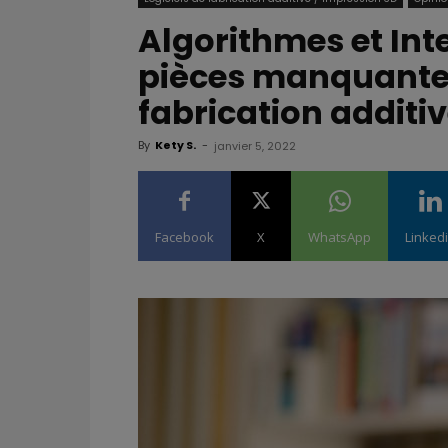
Algorithmes et Intel
pièces manquantes
fabrication additi
By
Kety S.
-
janvier 5, 2022
Facebook
X
WhatsApp
Linked