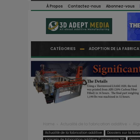
À Propos
Contactez-nous
Abonnez-vous
CATÉGORIES
ADOPTION DE LA FABRICA
Home
Actualité de la fabrication additive
Alg
Actualité de la fabrication additive
Dossiers sur la fabr
Logiciels de fabrication additive / impression 3D
Opinio