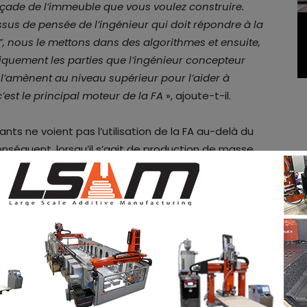
çade de l’immeuble que vous voulez construire.
us de pensée de l’ingénieur qui doit répondre à la
, nous le mettons dans des algorithmes et ensuite,
iquement les parties que l’ingénieur concepteur
 l’amènent au niveau supérieur pour l’aider à
c’est le principal moteur de la FA
», ajoute-t-il.
nts ne voient pas l’utilisation de la FA au-delà du
nséquent, lorsqu’il s’agit de production de masse,
de fabrication. L’équipe
d’Hyperganic
veut
ut le faire en particulier pour les pièces les plus
ter la FA. Selon Kayser, ce type de pièces est
ancé que la FA n’a pas seulement du sens en termes
ement et pour la production de masse
».
mmencé…