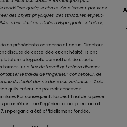
s utiliser des codes informatiques pour
 de modéliser quelque chose visuellement, pouvons-
A
 créer des objets physiques, des structures et peut-
Ar
14 et c’est ainsi que l’idée d’Hyperganic est née
»,
e de sa précédente entreprise et actuel Directeur
ont discuté de cette idée et ont hésité. Ils ont
lateforme logicielle permettant de stocker
s termes, «
un flux de travail qui créera diverses
tomatiser le travail de l’ingénieur concepteur, de
erche de l’objet donné dans ces variantes
». Cela
ion qu’ils créent, on pourrait concevoir
laire. Par conséquent, l’aspect final de la pièce
s paramètres que l’ingénieur concepteur aurait
017. Hyperganic a été officiellement fondée.