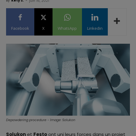
By
Kety S.
-
juin 16, 2021
Facebook
X
WhatsApp
Linkedin
Depowdering procedure - Image: Solukon
Solukon
et
Festo
ont uni leurs forces dans un projet