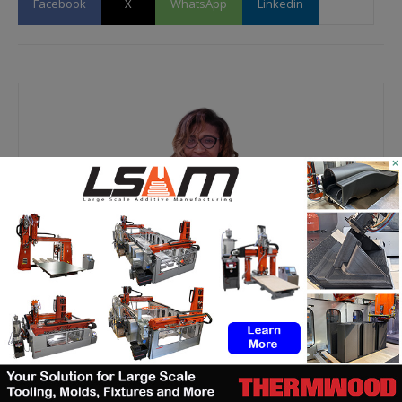
Facebook
X
WhatsApp
Linkedin
×
Kety S.
https://additive-talks.com/
RELATED ARTICLES
MORE FROM AUTHOR
ASTM prépare un cadre normatif