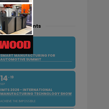
pcoming events
10
SEP
SMART MANUFACTURING FOR
AUTOMOTIVE SUMMIT
14
19
SEP
IMTS 2026 - INTERNATIONAL
MANUFACTURING TECHNOLOGY SHOW
ACHIEVE THE IMPOSSIBLE