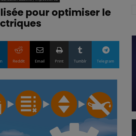
lisée pour optimiser le
ectriques
in
ReddIt
Email
Print
Tumblr
Telegram