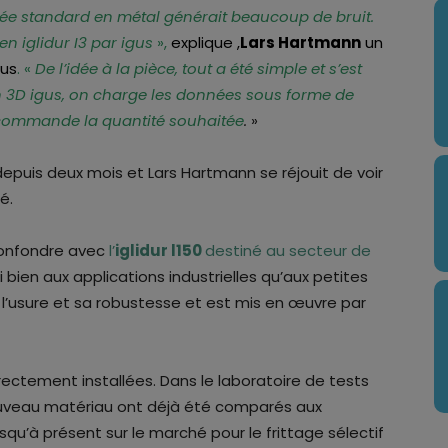
ée standard en métal générait beaucoup de bruit.
en iglidur I3 par igus
»,
explique
,
Lars Hartmann
un
gus
. «
De l’idée à la pièce, tout a été simple et s’est
on 3D igus, on charge les données sous forme de
on commande la quantité souhaitée
.
»
depuis deux mois et Lars Hartmann se réjouit de voir
é.
onfondre avec
l’
iglidur l150
destiné au secteur de
i bien aux applications industrielles qu’aux petites
à l’usure et sa robustesse et est mis en œuvre par
rectement installées. Dans le laboratoire de tests
 nouveau matériau ont déjà été comparés aux
squ’à présent sur le marché pour le frittage sélectif