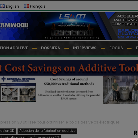
English
Français
TION ADDITIVE
DOSSIERS
INTERVIEWS
FOCUS
mpression 3D utilisée pour optimiser le poids des vélos électriques
ession 3D
Adoption de la fabrication additive
R
fabrication additive / impression 3D