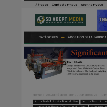
À Propos
Contactez-nous
Abonnez-vous
CATÉGORIES
ADOPTION DE LA FABRICA
Home
Actualité de la fabrication additive
L’i
Actualité de la fabrication additive
L'actualité sur impr
L'impression 3D dans l'industrie High tech
Matériaux de 