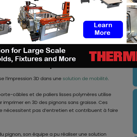
U
rmances vs les solutions
un vélo électrique
ise l’impression 3D dans une
solution de mobilité
.
rte-câbles et de paliers lisses polymères utilise
 imprimer en 3D des pignons sans graisse. Ces
e nécessitent pas d’entretien et contribuent à faire
u pignon, son équipe a pu réaliser une solution